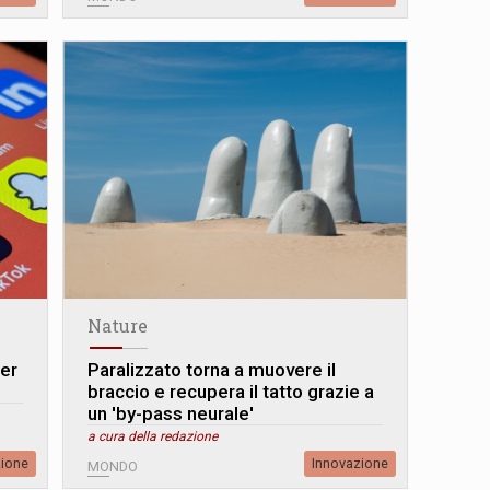
Nature
der
Paralizzato torna a muovere il
braccio e recupera il tatto grazie a
un 'by-pass neurale'
a cura della redazione
zione
Innovazione
MONDO