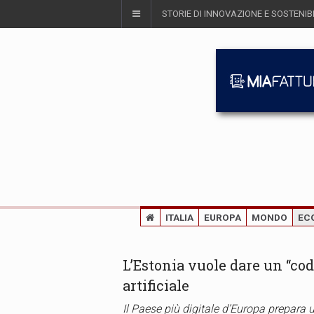
STORIE DI INNOVAZIONE E SOSTENIBI
ITALIA
EUROPA
MONDO
EC
L’Estonia vuole dare un “codi
artificiale
Il Paese più digitale d’Europa prepara u