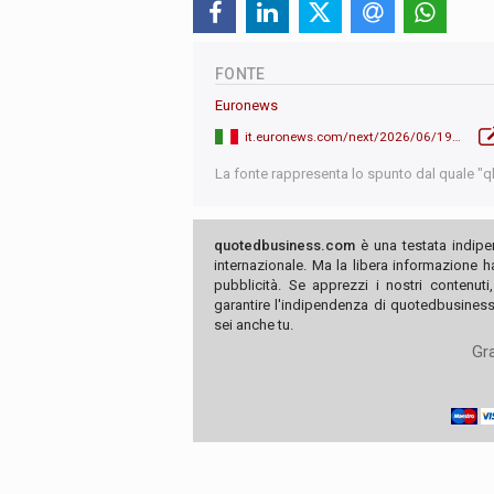
FONTE
Euronews
it.euronews.com/next/2026/06/19/estonia-crea-codici-id-per-lia-per-governare-gli-agenti-autonomi
La fonte rappresenta lo spunto dal quale "qb"
quotedbusiness.com
è una testata indipe
internazionale. Ma la libera informazione 
pubblicità. Se apprezzi i nostri contenuti
garantire l'indipendenza di quotedbusiness.
sei anche tu.
Gra