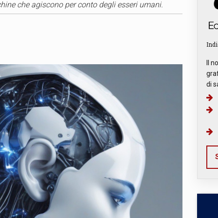
acchine che agiscono per conto degli esseri umani.
Indi
Il n
graf
di s
S