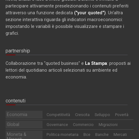
partecipare attivamente preselezionando i contenuti preferiti
attraverso una funzione dedicata
("your quoted")
. Un'altra
sezione interattiva riguarda gli indicatori macroeconomici:
impostando le variabili è possibile visualizzare e stampare i
grafici.
partnership
Collaborazione tra "quoted business" e
La Stampa
: proposti ai
lettori del quotidiano articoli selezionati su ambiente ed
economia.
contenuti
Economia
Competitività
Crescita
Sviluppo
Povertà
Global
Governance
Commercio
Migrazioni
Moneta &
Politica monetaria
Bce
Banche
Mercati
Mercati