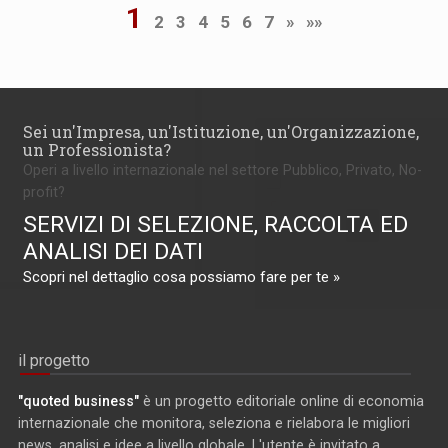
1
2
3
4
5
6
7
»
»»
Sei un'Impresa, un'Istituzione, un'Organizzazione,
un Professionista?
Operi a livello internazionale nel settore Pubblico, Privato, No-
profit?
SERVIZI DI SELEZIONE, RACCOLTA ED
ANALISI DEI DATI
Scopri nel dettaglio cosa possiamo fare per te »
il progetto
"quoted business"
è un progetto editoriale online di economia
internazionale che monitora, seleziona e rielabora le migliori
news, analisi e idee a livello globale. L'utente è invitato a