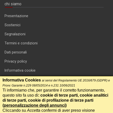
chi siamo
Presentazione
Sostienici
Segnalazioni
Termini e condizioni
Dati personali
Privacy policy
Informativa cookie
RSS feed
Informativa Cookies
ai sensi del Regolamento UE 2016/679 (GDPR) e
Provv. Garante n.229 08/05/2014 e n.231 10/06/2021
RSS Top News
Ti informiamo che, per garantire il corretto funzionamento,
questo sito fa uso di
: cookie di terze parti, cookie analitici
Contatti
di terze parti, cookie di profilazione di terze parti
(
personalizzazione degli annunci
)
Cliccando su
Accetta
confermi di aver preso visione
International Communication S.r.l. • P.IVA 14478081004 • Testata