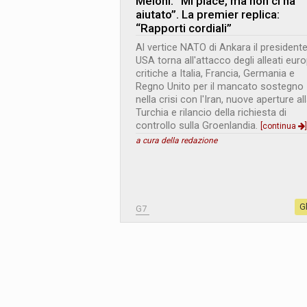
Meloni: “Mi piace, ma non ci ha
aiutato”. La premier replica:
“Rapporti cordiali”
Al vertice NATO di Ankara il president
USA torna all'attacco degli alleati euro
critiche a Italia, Francia, Germania e
Regno Unito per il mancato sostegno
nella crisi con l'Iran, nuove aperture al
Turchia e rilancio della richiesta di
controllo sulla Groenlandia.
[continua
]
a cura della redazione
G
G7