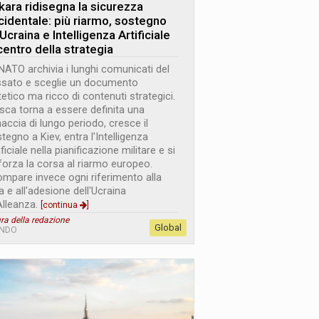
kara ridisegna la sicurezza
cidentale: più riarmo, sostegno
'Ucraina e Intelligenza Artificiale
centro della strategia
NATO archivia i lunghi comunicati del
sato e sceglie un documento
tetico ma ricco di contenuti strategici.
ca torna a essere definita una
accia di lungo periodo, cresce il
tegno a Kiev, entra l'Intelligenza
ificiale nella pianificazione militare e si
forza la corsa al riarmo europeo.
mpare invece ogni riferimento alla
a e all'adesione dell'Ucraina
'Alleanza.
[continua
]
ra della redazione
Global
NDO