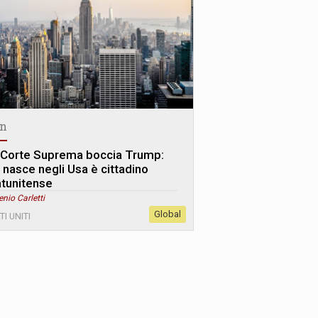
n
 Corte Suprema boccia Trump:
i nasce negli Usa è cittadino
atunitense
enio Carletti
Global
TI UNITI