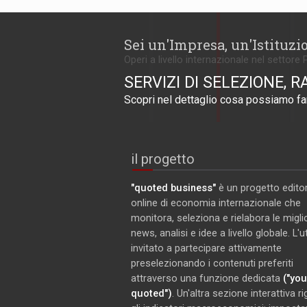
Sei un'Impresa, un'Istituzi
Operi a livello internazionale nel settore 
SERVIZI DI SELEZIONE, R
Scopri nel dettaglio cosa possiamo far
il progetto
"quoted business"
è un progetto editor
online di economia internazionale che
monitora, seleziona e rielabora le miglio
news, analisi e idee a livello globale. L'
invitato a partecipare attivamente
preselezionando i contenuti preferiti
attraverso una funzione dedicata
("you
quoted")
. Un'altra sezione interattiva r