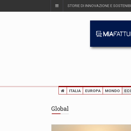
STORIE DI INNOVAZIONE E SOSTENIBI
ITALIA
EUROPA
MONDO
EC
Global