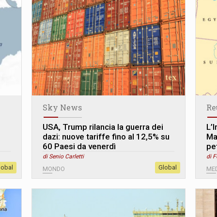
Sky News
Re
USA, Trump rilancia la guerra dei
L’I
dazi: nuove tariffe fino al 12,5% su
Ma
60 Paesi da venerdì
pe
di Senio Carletti
di 
lobal
Global
MONDO
MED