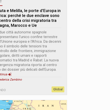
c
ta e Melilla, le porte d’Europa in
rica: perché le due enclave sono
centro della crisi migratoria tra
agna, Marocco e Ue
due città autonome spagnole
presentano l'unico confine terrestre
 l'Unione europea e l'Africa. Da decenni
o il simbolo delle tensioni tra
trollo delle frontiere, immigrazione
egolare, diritti umani e rapporti
lomatici tra Madrid e Rabat. La nuova
rgenza migratoria riporta al centro
 dei dossier più delicati dell'Europa.
ntinua
]
Federica Zambino
Global
NDO