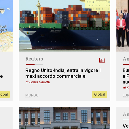
Reuters
An
Regno Unito-India, entra in vigore il
Eu
 e
maxi accordo commerciale
a P
nu
di Senio Carletti
di S
lobal
Global
MONDO
EU
An
Ve