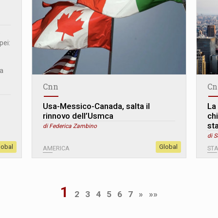
e
pei:
la
Cnn
Cn
Usa-Messico-Canada, salta il
La
rinnovo dell’Usmca
ch
st
di Federica Zambino
di S
lobal
Global
AMERICA
STA
1
2
3
4
5
6
7
»
»»