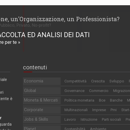
one, un'Organizzazione, un Professionista?
Pubblico, Privato, No-profit?
ACCOLTA ED ANALISI DEI DATI
e per te »
contenuti
iale
Economia
Competitività
Crescita
Sviluppo
Global
Governance
Commercio
Migrazion
ri
utente è
Moneta & Mercati
Politica monetaria
Bce
Banche
M
Corporate
Multinazionali
Imprese
Pmi
Start
r
Jobs & Skills
Lavoro
Istruzione
Parti sociali
Pr
iguarda
Planet
Sostenibilità
Ambiente