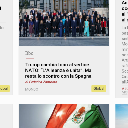
An
l
oc
all
al 
to
La 
pas
sin
Mos
min
Bbc
sos
Art
Trump cambia tono al vertice
raf
NATO: “L
'
Alleanza è unita”. Ma
Sco
resta lo scontro con la Spagna
Cin
all
di Federica Zambino
lobal
Global
a cu
MONDO
MO