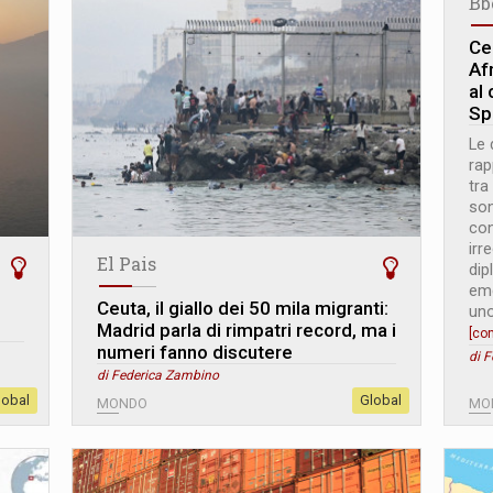
Bb
Ceu
Af
al 
Sp
Le 
rap
tra
son
con
irr
El Pais
dip
eme
Ceuta, il giallo dei 50 mila migranti:
uno
Madrid parla di rimpatri record, ma i
[co
numeri fanno discutere
di 
di Federica Zambino
lobal
Global
MONDO
MO