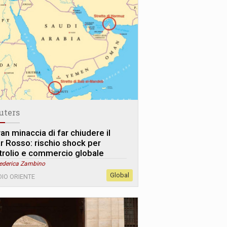
uters
ran minaccia di far chiudere il
r Rosso: rischio shock per
trolio e commercio globale
Federica Zambino
Global
IO ORIENTE