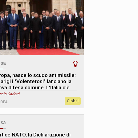
sa
ropa, nasce lo scudo antimissile:
arigi i "Volenterosi" lanciano la
ova difesa comune. L
'
Italia c'è
enio Carletti
Global
ROPA
sa
rtice NATO, la Dichiarazione di