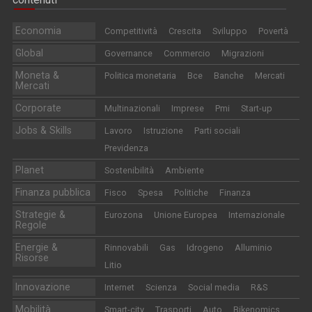
Economia
Competitività
Crescita
Sviluppo
Povertà
Global
Governance
Commercio
Migrazioni
Moneta &
Politica monetaria
Bce
Banche
Mercati
Mercati
Corporate
Multinazionali
Imprese
Pmi
Start-up
Jobs & Skills
Lavoro
Istruzione
Parti sociali
Previdenza
Planet
Sostenibilità
Ambiente
Finanza pubblica
Fisco
Spesa
Politiche
Finanza
Strategie &
Eurozona
Unione Europea
Internazionale
Regole
Energie &
Rinnovabili
Gas
Idrogeno
Alluminio
Risorse
Litio
Innovazione
Internet
Scienza
Social media
R&S
Mobilità
Smart-city
Trasporti
Auto
Bikenomics