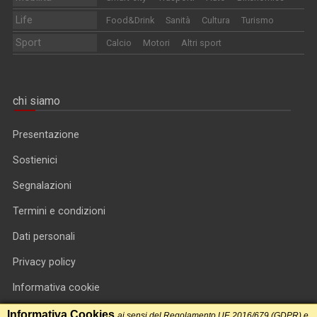
Life
Food&Drink
Sanità
Cultura
Turismo
Sport
Calcio
Motori
Altri sport
chi siamo
Presentazione
Sostienici
Segnalazioni
Termini e condizioni
Dati personali
Privacy policy
Informativa cookie
RSS feed
Informativa Cookies
ai sensi del Regolamento UE 2016/679 (GDPR) e