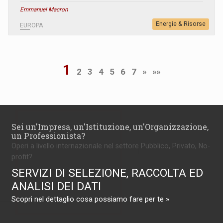
Emmanuel Macron
Energie & Risorse
EUROPA
1
2
3
4
5
6
7
»
»»
Sei un'Impresa, un'Istituzione, un'Organizzazione,
un Professionista?
Operi a livello internazionale nel settore Pubblico, Privato, No-
profit?
SERVIZI DI SELEZIONE, RACCOLTA ED
ANALISI DEI DATI
Scopri nel dettaglio cosa possiamo fare per te »