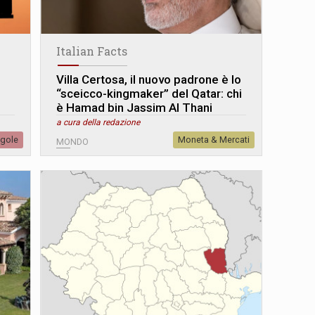
Italian Facts
Villa Certosa, il nuovo padrone è lo
“sceicco-kingmaker” del Qatar: chi
è Hamad bin Jassim Al Thani
a cura della redazione
egole
Moneta & Mercati
MONDO