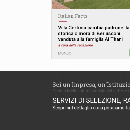
Italian Facts
Villa Certosa cambia padrone: la
storica dimora di Berlusconi
venduta alla famiglia Al Thani
a cura della redazione
MONDO
Sei un'Impresa, un'Istituzi
Operi a livello internazionale nel settore 
SERVIZI DI SELEZIONE, R
Scopri nel dettaglio cosa possiamo far