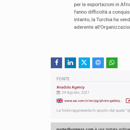
per le esportazioni in Afri
fanno difficoltà a conqui
intanto, la Turchia ha ven
aderente all’Organizzazion
FONTE
Anadolu Agency
29 Agosto, 2021
www.aa.com.tr/en/pg/photo-gallery/delivery-ceremony-for-bayraktar-akinci-ucav/2
La fonte rappresenta lo spunto dal quale "qb"
quotedbusiness.com
è una testata indipe