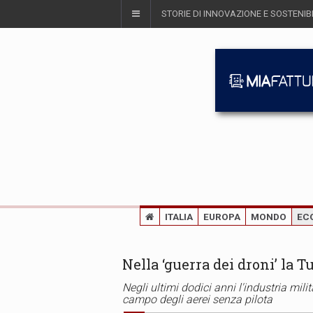
STORIE DI INNOVAZIONE E SOSTENIBI
ITALIA
EUROPA
MONDO
EC
Nella ‘guerra dei droni’ la T
Negli ultimi dodici anni l'industria mili
campo degli aerei senza pilota