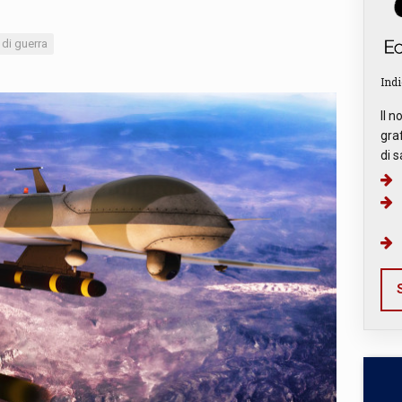
di guerra
Indi
Il n
graf
di s
S