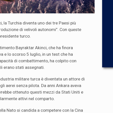
i, la Turchia diventa uno dei tre Paesi più
roduzione di velivoli autonomi”. Con queste
 presidente turco.
imento Bayraktar Akinci, che ha finora
a e lo scorso 5 luglio, in un test che ha
apacità di combattimento, ha colpito con
li erano stati assegnati.
industria militare turca è diventata un attore di
li aerei senza pilota. Da anni Ankara aveva
vrebbe ottenuto questi mezzi da Stati Uniti e
olarmente attivi nel comparto.
ella Nato si candida a competere con la Cina