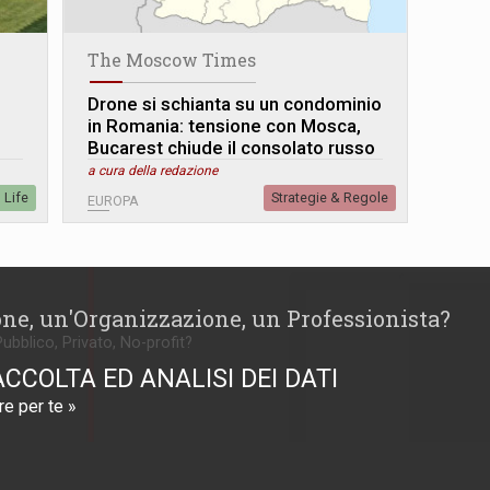
The Moscow Times
Drone si schianta su un condominio
in Romania: tensione con Mosca,
Bucarest chiude il consolato russo
a cura della redazione
Life
Strategie & Regole
EUROPA
one, un'Organizzazione, un Professionista?
Pubblico, Privato, No-profit?
ACCOLTA ED ANALISI DEI DATI
e per te »