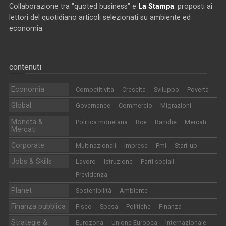
Collaborazione tra "quoted business" e
La Stampa
: proposti ai
lettori del quotidiano articoli selezionati su ambiente ed
economia.
contenuti
Economia
Competitività
Crescita
Sviluppo
Povertà
Global
Governance
Commercio
Migrazioni
Moneta &
Politica monetaria
Bce
Banche
Mercati
Mercati
Corporate
Multinazionali
Imprese
Pmi
Start-up
Jobs & Skills
Lavoro
Istruzione
Parti sociali
Previdenza
Planet
Sostenibilità
Ambiente
Finanza pubblica
Fisco
Spesa
Politiche
Finanza
Strategie &
Eurozona
Unione Europea
Internazionale