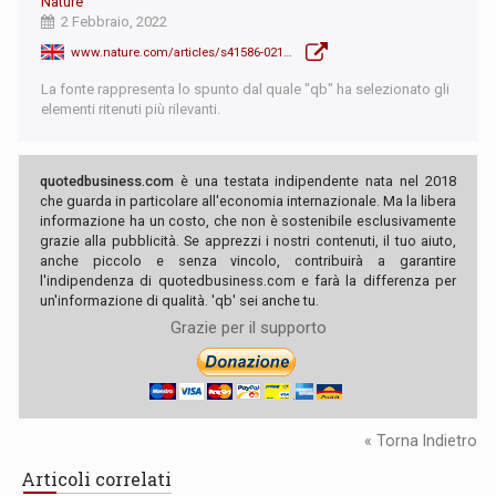
Nature
2 Febbraio, 2022
www.nature.com/articles/s41586-021-04296-3
La fonte rappresenta lo spunto dal quale "qb" ha selezionato gli
elementi ritenuti più rilevanti.
quotedbusiness.com
è una testata indipendente nata nel 2018
che guarda in particolare all'economia internazionale. Ma la libera
informazione ha un costo, che non è sostenibile esclusivamente
grazie alla pubblicità. Se apprezzi i nostri contenuti, il tuo aiuto,
anche piccolo e senza vincolo, contribuirà a garantire
l'indipendenza di quotedbusiness.com e farà la differenza per
un'informazione di qualità. 'qb' sei anche tu.
Grazie per il supporto
« Torna Indietro
Articoli correlati