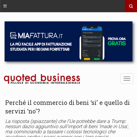
Perché il commercio di beni ‘sì’ e quello di
servizi ‘no’?
La risposta (spiazzante) che l’Ue potrebbe dare a Trump:
nessun dazio aggiuntivo sull’import di beni ‘made in Usa’,
ma cominciando a tassare i colossi tecnologici che
invadono anche i paesi europei con i loro servizi