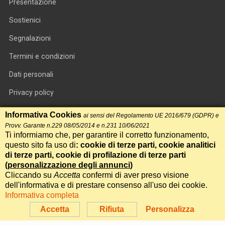
Presentazione
Sostienici
Segnalazioni
Termini e condizioni
Dati personali
Privacy policy
Informativa cookie
Informativa Cookies
ai sensi del Regolamento UE 2016/679 (GDPR) e
Provv. Garante n.229 08/05/2014 e n.231 10/06/2021
RSS feed
Ti informiamo che, per garantire il corretto funzionamento,
questo sito fa uso di
: cookie di terze parti, cookie analitici
RSS Top News
di terze parti, cookie di profilazione di terze parti
Contatti
(
personalizzazione degli annunci
)
Cliccando su
Accetta
confermi di aver preso visione
dell'informativa e di prestare consenso all'uso dei cookie.
International Communication S.r.l. • P.IVA 14478081004 • Testata
Informativa completa
giornalistica n.191, reg. Tribunale di Roma del 14/12/2017
Accetta
Rifiuta
Personalizza
Powered by
Itala