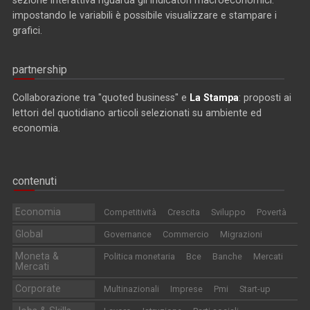
impostando le variabili è possibile visualizzare e stampare i
grafici.
partnership
Collaborazione tra "quoted business" e
La Stampa
: proposti ai
lettori del quotidiano articoli selezionati su ambiente ed
economia.
contenuti
Economia
Competitività
Crescita
Sviluppo
Povertà
Global
Governance
Commercio
Migrazioni
Moneta &
Politica monetaria
Bce
Banche
Mercati
Mercati
Corporate
Multinazionali
Imprese
Pmi
Start-up