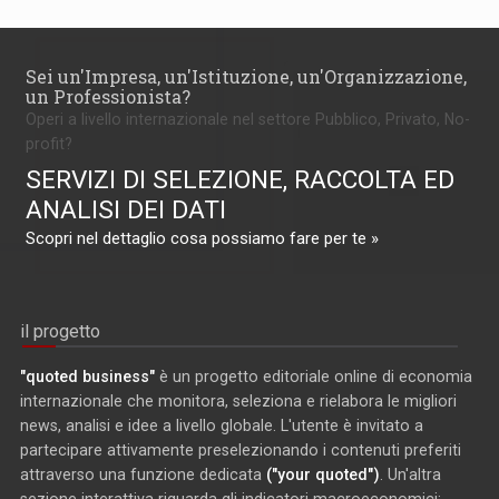
Sei un'Impresa, un'Istituzione, un'Organizzazione,
un Professionista?
Operi a livello internazionale nel settore Pubblico, Privato, No-
profit?
SERVIZI DI SELEZIONE, RACCOLTA ED
ANALISI DEI DATI
Scopri nel dettaglio cosa possiamo fare per te »
il progetto
"quoted business"
è un progetto editoriale online di economia
internazionale che monitora, seleziona e rielabora le migliori
news, analisi e idee a livello globale. L'utente è invitato a
partecipare attivamente preselezionando i contenuti preferiti
attraverso una funzione dedicata
("your quoted")
. Un'altra
sezione interattiva riguarda gli indicatori macroeconomici: