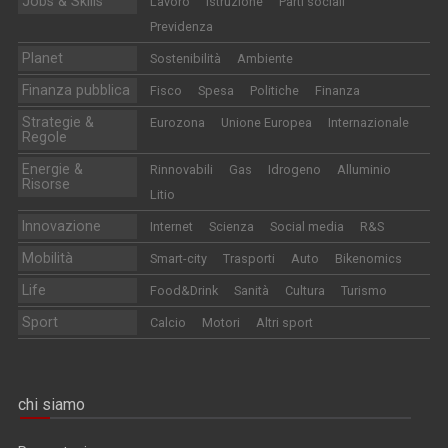
Jobs & Skills
Lavoro
Istruzione
Parti sociali
Previdenza
Planet
Sostenibilità
Ambiente
Finanza pubblica
Fisco
Spesa
Politiche
Finanza
Strategie &
Eurozona
Unione Europea
Internazionale
Regole
Energie &
Rinnovabili
Gas
Idrogeno
Alluminio
Risorse
Litio
Innovazione
Internet
Scienza
Social media
R&S
Mobilità
Smart-city
Trasporti
Auto
Bikenomics
Life
Food&Drink
Sanità
Cultura
Turismo
Sport
Calcio
Motori
Altri sport
chi siamo