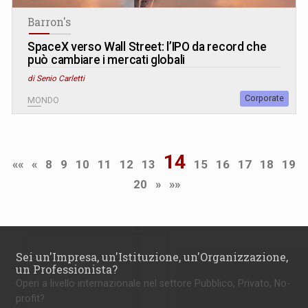
Barron's
SpaceX verso Wall Street: l’IPO da record che
può cambiare i mercati globali
di Senio Carletti
Corporate
MONDO
14
««
«
8
9
10
11
12
13
15
16
17
18
19
20
»
»»
Sei un'Impresa, un'Istituzione, un'Organizzazione,
un Professionista?
Operi a livello internazionale nel settore Pubblico, Privato, No-
profit?