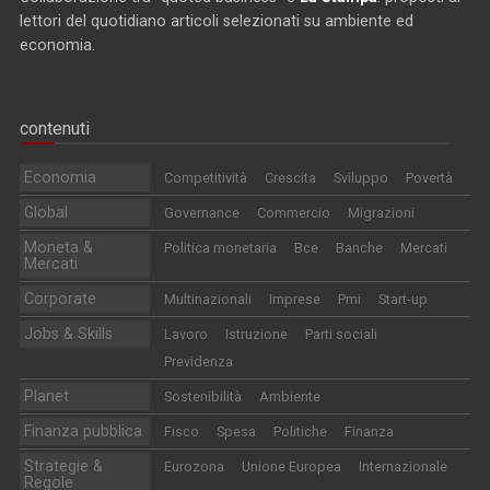
lettori del quotidiano articoli selezionati su ambiente ed
economia.
contenuti
Economia
Competitività
Crescita
Sviluppo
Povertà
Global
Governance
Commercio
Migrazioni
Moneta &
Politica monetaria
Bce
Banche
Mercati
Mercati
Corporate
Multinazionali
Imprese
Pmi
Start-up
Jobs & Skills
Lavoro
Istruzione
Parti sociali
Previdenza
Planet
Sostenibilità
Ambiente
Finanza pubblica
Fisco
Spesa
Politiche
Finanza
Strategie &
Eurozona
Unione Europea
Internazionale
Regole