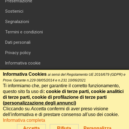
Presentazione
Sostienici
Segnalazioni
Termini e condizioni
Dati personali
Privacy policy
Informativa cookie
RSS feed
Informativa Cookies
ai sensi del Regolamento UE 2016/679 (GDPR) e
Provv. Garante n.229 08/05/2014 e n.231 10/06/2021
RSS Top News
Ti informiamo che, per garantire il corretto funzionamento,
questo sito fa uso di
: cookie di terze parti, cookie analitici
Contatti
di terze parti, cookie di profilazione di terze parti
(
personalizzazione degli annunci
)
Cliccando su
Accetta
confermi di aver preso visione
International Communication S.r.l. • P.IVA 14478081004 • Testata
dell'informativa e di prestare consenso all'uso dei cookie.
giornalistica n.191, reg. Tribunale di Roma del 14/12/2017
Informativa completa
Powered by
Itala
Accetta
Rifiuta
Personalizza