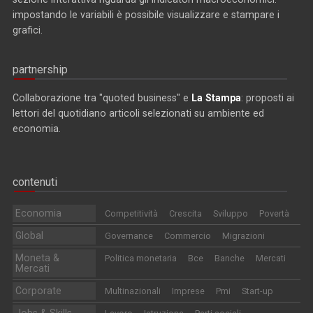
impostando le variabili è possibile visualizzare e stampare i
grafici.
partnership
Collaborazione tra "quoted business" e
La Stampa
: proposti ai
lettori del quotidiano articoli selezionati su ambiente ed
economia.
contenuti
Economia
Competitività
Crescita
Sviluppo
Povertà
Global
Governance
Commercio
Migrazioni
Moneta &
Politica monetaria
Bce
Banche
Mercati
Mercati
Corporate
Multinazionali
Imprese
Pmi
Start-up