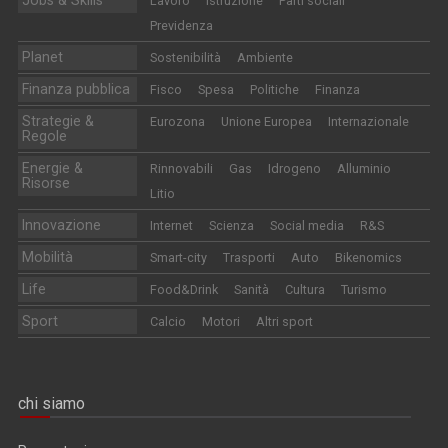
Jobs & Skills
Lavoro
Istruzione
Parti sociali
Previdenza
Planet
Sostenibilità
Ambiente
Finanza pubblica
Fisco
Spesa
Politiche
Finanza
Strategie &
Eurozona
Unione Europea
Internazionale
Regole
Energie &
Rinnovabili
Gas
Idrogeno
Alluminio
Risorse
Litio
Innovazione
Internet
Scienza
Social media
R&S
Mobilità
Smart-city
Trasporti
Auto
Bikenomics
Life
Food&Drink
Sanità
Cultura
Turismo
Sport
Calcio
Motori
Altri sport
chi siamo