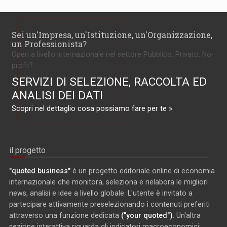
Sei un'Impresa, un'Istituzione, un'Organizzazione,
un Professionista?
Operi a livello internazionale nel settore Pubblico, Privato, No-
profit?
SERVIZI DI SELEZIONE, RACCOLTA ED
ANALISI DEI DATI
Scopri nel dettaglio cosa possiamo fare per te »
il progetto
"quoted business"
è un progetto editoriale online di economia
internazionale che monitora, seleziona e rielabora le migliori
news, analisi e idee a livello globale. L'utente è invitato a
partecipare attivamente preselezionando i contenuti preferiti
attraverso una funzione dedicata
("your quoted")
. Un'altra
sezione interattiva riguarda gli indicatori macroeconomici: