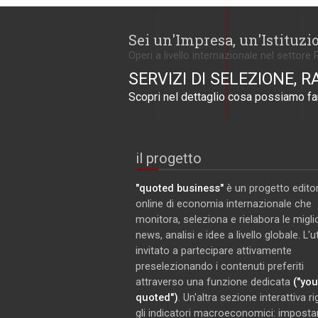
Sei un'Impresa, un'Istituzi
Operi a livello internazionale nel settore 
SERVIZI DI SELEZIONE, R
Scopri nel dettaglio cosa possiamo far
il progetto
"quoted business"
è un progetto editor
online di economia internazionale che
monitora, seleziona e rielabora le miglio
news, analisi e idee a livello globale. L'
invitato a partecipare attivamente
preselezionando i contenuti preferiti
attraverso una funzione dedicata
("you
quoted")
. Un'altra sezione interattiva r
gli indicatori macroeconomici: imposta