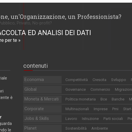
one, un'Organizzazione, un Professionista?
Pubblico, Privato, No-profit?
ACCOLTA ED ANALISI DEI DATI
e per te »
contenuti
iale
Economia
Competitività
Crescita
Sviluppo
Global
Governance
Commercio
Migrazion
ri
utente è
Moneta & Mercati
Politica monetaria
Bce
Banche
M
Corporate
Multinazionali
Imprese
Pmi
Start
r
Jobs & Skills
Lavoro
Istruzione
Parti sociali
Pr
iguarda
Planet
Sostenibilità
Ambiente
ndo le