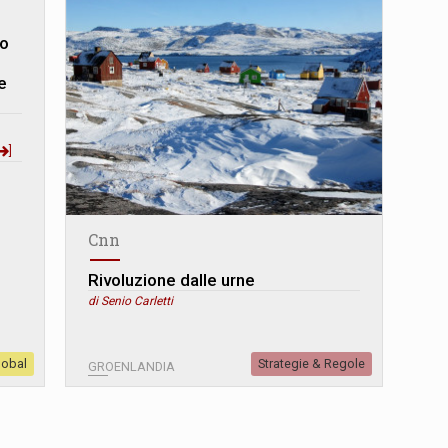
mo
e
]
Cnn
Rivoluzione dalle urne
di Senio Carletti
lobal
Strategie & Regole
GROENLANDIA