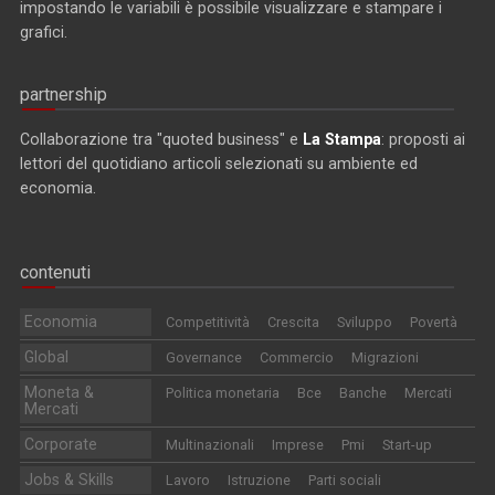
impostando le variabili è possibile visualizzare e stampare i
grafici.
partnership
Collaborazione tra "quoted business" e
La Stampa
: proposti ai
lettori del quotidiano articoli selezionati su ambiente ed
economia.
contenuti
Economia
Competitività
Crescita
Sviluppo
Povertà
Global
Governance
Commercio
Migrazioni
Moneta &
Politica monetaria
Bce
Banche
Mercati
Mercati
Corporate
Multinazionali
Imprese
Pmi
Start-up
Jobs & Skills
Lavoro
Istruzione
Parti sociali