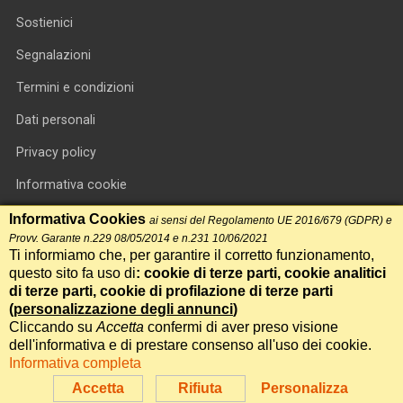
Sostienici
Segnalazioni
Termini e condizioni
Dati personali
Privacy policy
Informativa cookie
RSS feed
Informativa Cookies
ai sensi del Regolamento UE 2016/679 (GDPR) e
Provv. Garante n.229 08/05/2014 e n.231 10/06/2021
RSS Top News
Ti informiamo che, per garantire il corretto funzionamento,
questo sito fa uso di
: cookie di terze parti, cookie analitici
Contatti
di terze parti, cookie di profilazione di terze parti
(
personalizzazione degli annunci
)
Cliccando su
Accetta
confermi di aver preso visione
International Communication S.r.l. • P.IVA 14478081004 • Testata
dell'informativa e di prestare consenso all'uso dei cookie.
giornalistica n.191, reg. Tribunale di Roma del 14/12/2017
Informativa completa
Powered by
Itala
Accetta
Rifiuta
Personalizza