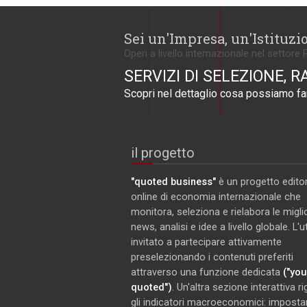
Sei un'Impresa, un'Istituzi
Operi a livello internazionale nel settore 
SERVIZI DI SELEZIONE, R
Scopri nel dettaglio cosa possiamo far
il progetto
"quoted business"
è un progetto editor
online di economia internazionale che
monitora, seleziona e rielabora le miglio
news, analisi e idee a livello globale. L'
invitato a partecipare attivamente
preselezionando i contenuti preferiti
attraverso una funzione dedicata
("you
quoted")
. Un'altra sezione interattiva r
gli indicatori macroeconomici: imposta