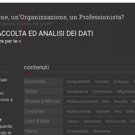
one, un'Organizzazione, un Professionista?
Pubblico, Privato, No-profit?
ACCOLTA ED ANALISI DEI DATI
e per te »
contenuti
iale
Economia
Competitività
Crescita
Sviluppo
Global
Governance
Commercio
Migrazion
ri
utente è
Moneta & Mercati
Politica monetaria
Bce
Banche
M
Corporate
Multinazionali
Imprese
Pmi
Start
r
Jobs & Skills
Lavoro
Istruzione
Parti sociali
Pr
iguarda
Planet
Sostenibilità
Ambiente
ndo le