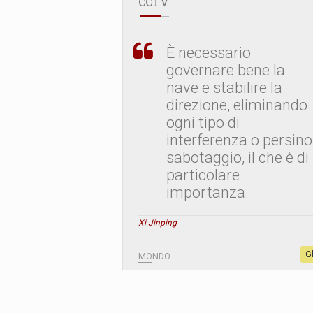
CCTV
È necessario
governare bene la
nave e stabilire la
direzione, eliminando
ogni tipo di
interferenza o persino
sabotaggio, il che è di
particolare
importanza.
Xi Jinping
G
MONDO