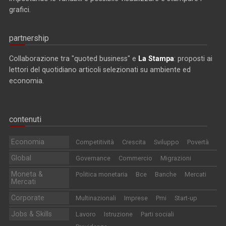
grafici.
partnership
Collaborazione tra "quoted business" e
La Stampa
: proposti ai
lettori del quotidiano articoli selezionati su ambiente ed
economia.
contenuti
Economia
Competitività
Crescita
Sviluppo
Povertà
Global
Governance
Commercio
Migrazioni
Moneta &
Politica monetaria
Bce
Banche
Mercati
Mercati
Corporate
Multinazionali
Imprese
Pmi
Start-up
Jobs & Skills
Lavoro
Istruzione
Parti sociali