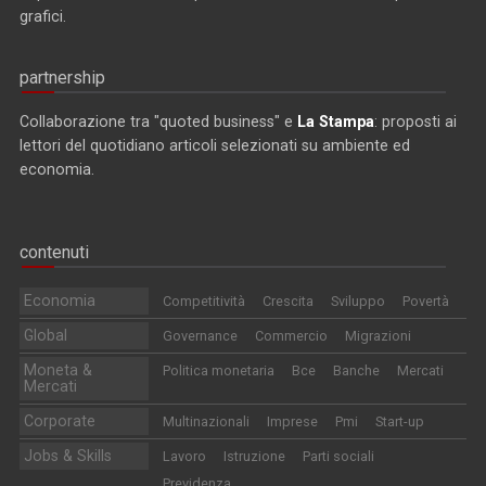
grafici.
partnership
Collaborazione tra "quoted business" e
La Stampa
: proposti ai
lettori del quotidiano articoli selezionati su ambiente ed
economia.
contenuti
Economia
Competitività
Crescita
Sviluppo
Povertà
Global
Governance
Commercio
Migrazioni
Moneta &
Politica monetaria
Bce
Banche
Mercati
Mercati
Corporate
Multinazionali
Imprese
Pmi
Start-up
Jobs & Skills
Lavoro
Istruzione
Parti sociali
Previdenza