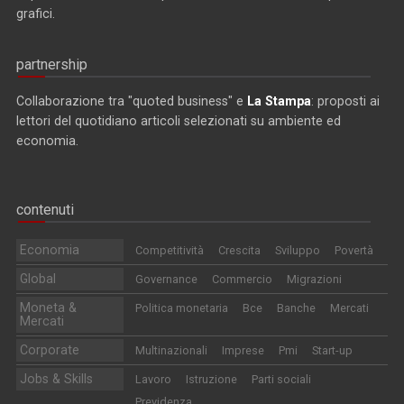
grafici.
partnership
Collaborazione tra "quoted business" e
La Stampa
: proposti ai
lettori del quotidiano articoli selezionati su ambiente ed
economia.
contenuti
Economia
Competitività
Crescita
Sviluppo
Povertà
Global
Governance
Commercio
Migrazioni
Moneta &
Politica monetaria
Bce
Banche
Mercati
Mercati
Corporate
Multinazionali
Imprese
Pmi
Start-up
Jobs & Skills
Lavoro
Istruzione
Parti sociali
Previdenza