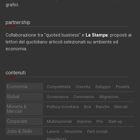
grafici.
partnership
Collaborazione tra "quoted business" e
La Stampa
: proposti ai
lettori del quotidiano articoli selezionati su ambiente ed
economia.
contenuti
Economia
Competitività
Crescita
Sviluppo
Povertà
Global
Governance
Commercio
Migrazioni
Moneta &
Politica monetaria
Bce
Banche
Mercati
Mercati
Corporate
Multinazionali
Imprese
Pmi
Start-up
Jobs & Skills
Lavoro
Istruzione
Parti sociali
Previdenza