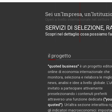
Sei un'Impresa, un'Istituzi
Operi a livello internazionale nel settore 
SERVIZI DI SELEZIONE, R
Scopri nel dettaglio cosa possiamo far
il progetto
"quoted business"
è un progetto editor
online di economia internazionale che
monitora, seleziona e rielabora le miglio
news, analisi e idee a livello globale. L'
invitato a partecipare attivamente
preselezionando i contenuti preferiti
attraverso una funzione dedicata
("you
quoted")
. Un'altra sezione interattiva r
gli indicatori macroeconomici: imposta