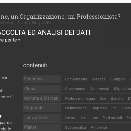
one, un'Organizzazione, un Professionista?
Pubblico, Privato, No-profit?
ACCOLTA ED ANALISI DEI DATI
e per te »
contenuti
iale
Economia
Competitività
Crescita
Sviluppo
Global
Governance
Commercio
Migrazion
ri
utente è
Moneta & Mercati
Politica monetaria
Bce
Banche
M
Corporate
Multinazionali
Imprese
Pmi
Start
r
Jobs & Skills
Lavoro
Istruzione
Parti sociali
Pr
iguarda
Planet
Sostenibilità
Ambiente
ndo le