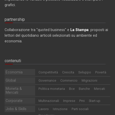
grafici.
partnership
Collaborazione tra "quoted business" e
La Stampa
: proposti ai
lettori del quotidiano articoli selezionati su ambiente ed
economia.
contenuti
Economia
Competitività
Crescita
Sviluppo
Povertà
Global
Governance
Commercio
Migrazioni
Moneta &
Politica monetaria
Bce
Banche
Mercati
Mercati
Corporate
Multinazionali
Imprese
Pmi
Start-up
Jobs & Skills
Lavoro
Istruzione
Parti sociali