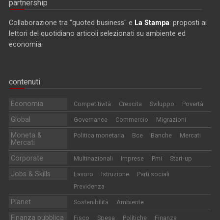
partnership
Collaborazione tra "quoted business" e
La Stampa
: proposti ai
lettori del quotidiano articoli selezionati su ambiente ed
economia.
contenuti
Economia
Competitività
Crescita
Sviluppo
Povertà
Global
Governance
Commercio
Migrazioni
Moneta &
Politica monetaria
Bce
Banche
Mercati
Mercati
Corporate
Multinazionali
Imprese
Pmi
Start-up
Jobs & Skills
Lavoro
Istruzione
Parti sociali
Previdenza
Planet
Sostenibilità
Ambiente
Finanza pubblica
Fisco
Spesa
Politiche
Finanza