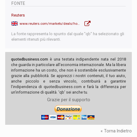
FONTE
Reuters
www.reuters.com/markets/deals/honda-nissan-set-announce-launch-integration-talks-media-reports-say-2024-12-22/
La fonte rappresenta lo spunto dal quale "qb" ha selezionato gli
elementi ritenuti più rilevanti.
quotedbusiness.com
è una testata indipendente nata nel 2018
che guarda in particolare all'economia internazionale. Ma la libera
informazione ha un costo, che non è sostenibile esclusivamente
grazie alla pubblicità. Se apprezzi i nostri contenuti, il tuo aiuto,
anche piccolo e senza vincolo, contribuirà a garantire
l'indipendenza di quotedbusiness.com e farà la differenza per
un'informazione di qualità. 'qb' sei anche tu.
Grazie per il supporto
« Torna Indietro