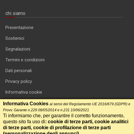
chi siamo
Presentazione
Sostienici
Segnalazioni
Termini e condizioni
Dati personali
Privacy policy
Informativa cookie
RSS feed
Informativa Cookies
ai sensi del Regolamento UE 2016/679 (GDPR) e
Provv. Garante n.229 08/05/2014 e n.231 10/06/2021
RSS Top News
Ti informiamo che, per garantire il corretto funzionamento,
questo sito fa uso di
: cookie di terze parti, cookie analitici
Contatti
di terze parti, cookie di profilazione di terze parti
(
personalizzazione degli annunci
)