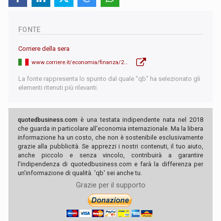
FONTE
Corriere della sera
www.corriere.it/economia/finanza/25_maggio_20/la-stretta-ue-su-temu-e-shein-in-arrivo-una-tassa-di-2-euro-sulle-spedizioni-a-basso-costo-2df5205c-e566-470b-b69e-2b7222784xlk.shtml
La fonte rappresenta lo spunto dal quale "qb" ha selezionato gli
elementi ritenuti più rilevanti.
quotedbusiness.com
è una testata indipendente nata nel 2018
che guarda in particolare all'economia internazionale. Ma la libera
informazione ha un costo, che non è sostenibile esclusivamente
grazie alla pubblicità. Se apprezzi i nostri contenuti, il tuo aiuto,
anche piccolo e senza vincolo, contribuirà a garantire
l'indipendenza di quotedbusiness.com e farà la differenza per
un'informazione di qualità. 'qb' sei anche tu.
Grazie per il supporto