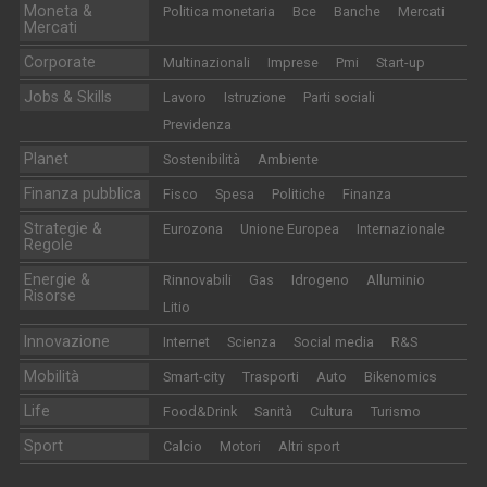
Moneta &
Politica monetaria
Bce
Banche
Mercati
Mercati
Corporate
Multinazionali
Imprese
Pmi
Start-up
Jobs & Skills
Lavoro
Istruzione
Parti sociali
Previdenza
Planet
Sostenibilità
Ambiente
Finanza pubblica
Fisco
Spesa
Politiche
Finanza
Strategie &
Eurozona
Unione Europea
Internazionale
Regole
Energie &
Rinnovabili
Gas
Idrogeno
Alluminio
Risorse
Litio
Innovazione
Internet
Scienza
Social media
R&S
Mobilità
Smart-city
Trasporti
Auto
Bikenomics
Life
Food&Drink
Sanità
Cultura
Turismo
Sport
Calcio
Motori
Altri sport