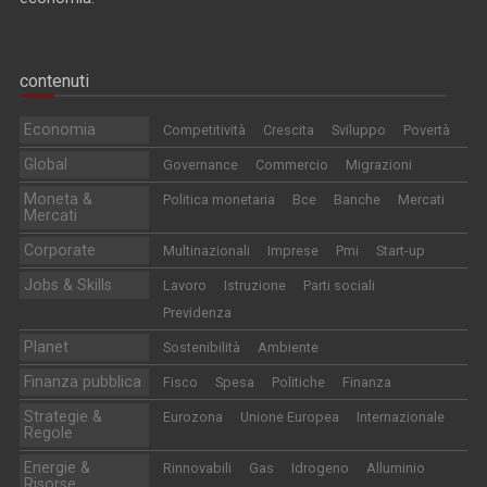
contenuti
Economia
Competitività
Crescita
Sviluppo
Povertà
Global
Governance
Commercio
Migrazioni
Moneta &
Politica monetaria
Bce
Banche
Mercati
Mercati
Corporate
Multinazionali
Imprese
Pmi
Start-up
Jobs & Skills
Lavoro
Istruzione
Parti sociali
Previdenza
Planet
Sostenibilità
Ambiente
Finanza pubblica
Fisco
Spesa
Politiche
Finanza
Strategie &
Eurozona
Unione Europea
Internazionale
Regole
Energie &
Rinnovabili
Gas
Idrogeno
Alluminio
Risorse