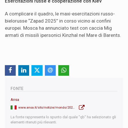
Esercitazioni russe e cooperazione con Kiev
A complicare il quadro, le maxi-esercitazioni russo-
bielorusse “Zapad 2025” in corso vicino ai confini
europei. Mosca ha annunciato test con caccia Mig
armati di missili ipersonici Kinzhal nel Mare di Barents.
FONTE
Ansa
www.ansa.it/sito/notizie/mondo/2025/09/13/trump-paesi-nato-smettano-di-acquistare-petrolio-russo_fb383f5c-d888-4f22-b2db-b8f142df1ad3.html
La fonte rappresenta lo spunto dal quale "qb" ha selezionato gli
elementi ritenuti più rilevanti.