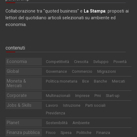
Collaborazione tra "quoted business" e
La Stampa
: proposti ai
lettori del quotidiano articoli selezionati su ambiente ed
economia.
contenuti
Economia
Competitività
Crescita
Sviluppo
Povertà
Global
Governance
Commercio
Migrazioni
Moneta &
Politica monetaria
Bce
Banche
Mercati
Mercati
Corporate
Multinazionali
Imprese
Pmi
Start-up
Jobs & Skills
Lavoro
Istruzione
Parti sociali
Previdenza
Planet
Sostenibilità
Ambiente
Finanza pubblica
Fisco
Spesa
Politiche
Finanza