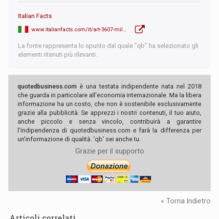
Italian Facts
www.italianfacts.com/it/art-3607-milano-capitale-dei-milionari-uno-ogni-12-abitanti
La fonte rappresenta lo spunto dal quale "qb" ha selezionato gli
elementi ritenuti più rilevanti.
quotedbusiness.com
è una testata indipendente nata nel 2018
che guarda in particolare all'economia internazionale. Ma la libera
informazione ha un costo, che non è sostenibile esclusivamente
grazie alla pubblicità. Se apprezzi i nostri contenuti, il tuo aiuto,
anche piccolo e senza vincolo, contribuirà a garantire
l'indipendenza di quotedbusiness.com e farà la differenza per
un'informazione di qualità. 'qb' sei anche tu.
Grazie per il supporto
« Torna Indietro
Articoli correlati