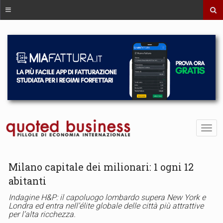
Milano capitale dei milionari: 1 ogni 12
abitanti
Indagine H&P: il capoluogo lombardo supera New York e
Londra ed entra nell’élite globale delle città più attrattive
per l’alta ricchezza.