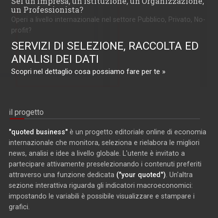
Sei un'Impresa, un'Istituzione, un'Organizzazione,
un Professionista?
Operi a livello internazionale nel settore Pubblico, Privato, No-
profit?
SERVIZI DI SELEZIONE, RACCOLTA ED
ANALISI DEI DATI
Scopri nel dettaglio cosa possiamo fare per te »
il progetto
"quoted business"
è un progetto editoriale online di economia
internazionale che monitora, seleziona e rielabora le migliori
news, analisi e idee a livello globale. L'utente è invitato a
partecipare attivamente preselezionando i contenuti preferiti
attraverso una funzione dedicata
("your quoted")
. Un'altra
sezione interattiva riguarda gli indicatori macroeconomici:
impostando le variabili è possibile visualizzare e stampare i
grafici.