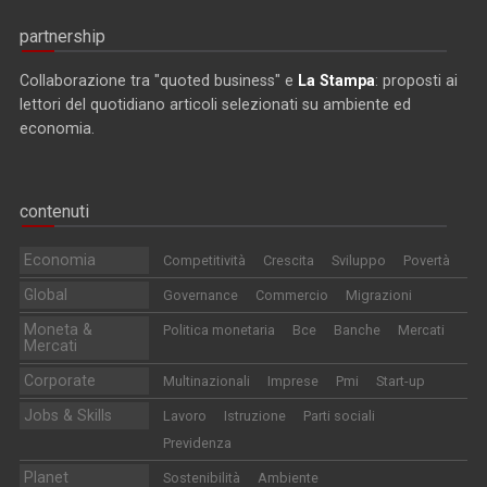
partnership
Collaborazione tra "quoted business" e
La Stampa
: proposti ai
lettori del quotidiano articoli selezionati su ambiente ed
economia.
contenuti
Economia
Competitività
Crescita
Sviluppo
Povertà
Global
Governance
Commercio
Migrazioni
Moneta &
Politica monetaria
Bce
Banche
Mercati
Mercati
Corporate
Multinazionali
Imprese
Pmi
Start-up
Jobs & Skills
Lavoro
Istruzione
Parti sociali
Previdenza
Planet
Sostenibilità
Ambiente