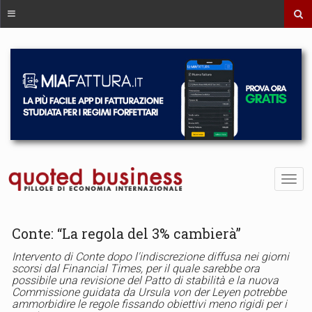
Conte: “La regola del 3% cambierà”
Intervento di Conte dopo l'indiscrezione diffusa nei giorni
scorsi dal Financial Times, per il quale sarebbe ora
possibile una revisione del Patto di stabilità e la nuova
Commissione guidata da Ursula von der Leyen potrebbe
ammorbidire le regole fissando obiettivi meno rigidi per i