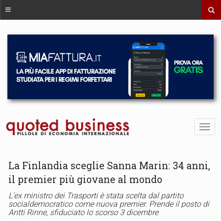
La Finlandia sceglie Sanna Marin: 34 anni,
il premier più giovane al mondo
L’ex ministro dei Trasporti è stata scelta dal partito
socialdemocratico come nuova premier. Prende il posto di
Antti Rinne, sfiduciato lo scorso 3 dicembre