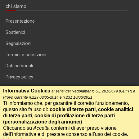
chi siamo
Presentazione
Sostienici
Segnalazioni
Termini e condizioni
Dati personali
Privacy policy
Informativa cookie
Informativa Cookies
ai sensi del Regolamento UE 2016/679 (GDPR) e
Provv. Garante n.229 08/05/2014 e n.231 10/06/2021
RSS feed
Ti informiamo che, per garantire il corretto funzionamento,
questo sito fa uso di
: cookie di terze parti, cookie analitici
RSS Top News
di terze parti, cookie di profilazione di terze parti
(
personalizzazione degli annunci
)
Contatti
Cliccando su
Accetta
confermi di aver preso visione
dell'informativa e di prestare consenso all'uso dei cookie.