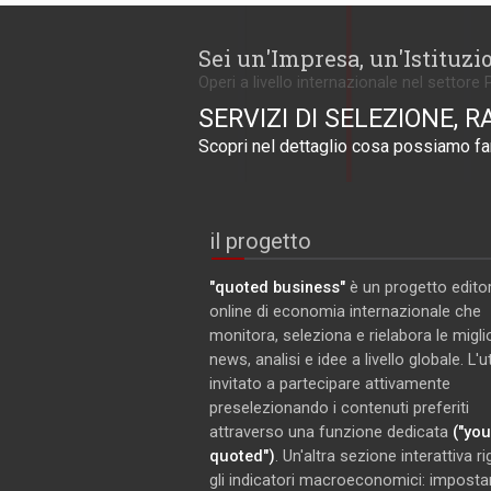
Sei un'Impresa, un'Istituzi
Operi a livello internazionale nel settore 
SERVIZI DI SELEZIONE, R
Scopri nel dettaglio cosa possiamo far
il progetto
"quoted business"
è un progetto editor
online di economia internazionale che
monitora, seleziona e rielabora le miglio
news, analisi e idee a livello globale. L'
invitato a partecipare attivamente
preselezionando i contenuti preferiti
attraverso una funzione dedicata
("you
quoted")
. Un'altra sezione interattiva r
gli indicatori macroeconomici: imposta