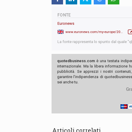
FONTE
Euronews
www.euronews.com/my-europe/2026/06/05/uk-prime-minister-keir-starmer-says-russia-could-attack-nato-within-four-years
La fonte rappresenta lo spunto dal quale "qb"
quotedbusiness.com
è una testata indipe
internazionale. Ma la libera informazione 
pubblicità. Se apprezzi i nostri contenuti
garantire l'indipendenza di quotedbusiness.
sei anche tu.
Gra
Articoli correlati