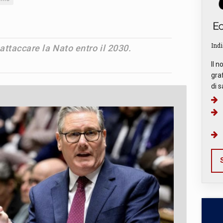
Indi
ttaccare la Nato entro il 2030.
Il n
graf
di s
S