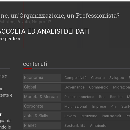
one, un'Organizzazione, un Professionista?
Pubblico, Privato, No-profit?
ACCOLTA ED ANALISI DEI DATI
e per te »
contenuti
iale
Economia
Competitività
Crescita
Sviluppo
Global
Governance
Commercio
Migrazion
ri
utente è
Moneta & Mercati
Politica monetaria
Bce
Banche
M
Corporate
Multinazionali
Imprese
Pmi
Start
r
Jobs & Skills
Lavoro
Istruzione
Parti sociali
Pr
iguarda
Planet
Sostenibilità
Ambiente
ndo le