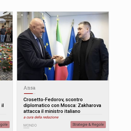
Ansa
Crosetto-Fedorov, scontro
il
diplomatico con Mosca: Zakharova
attacca il ministro italiano
a cura della redazione
egole
Strategie & Regole
MONDO