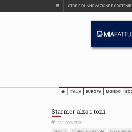
STORIE DI INNOVAZIONE E SOSTENIBI
ITALIA
EUROPA
MONDO
EC
Starmer alza i toni
7 Giugno, 2026
Mondo
Strategie & Regole
Frase del gi