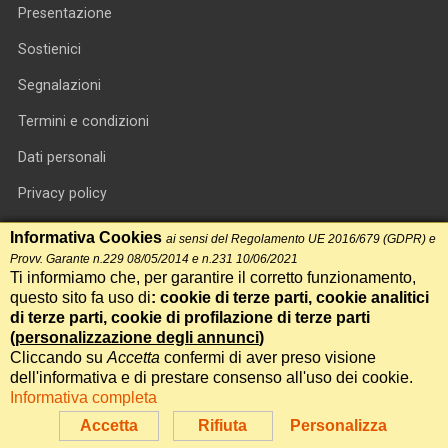
Presentazione
Sostienici
Segnalazioni
Termini e condizioni
Dati personali
Privacy policy
Informativa cookie
Informativa Cookies
ai sensi del Regolamento UE 2016/679 (GDPR) e
Provv. Garante n.229 08/05/2014 e n.231 10/06/2021
RSS feed
Ti informiamo che, per garantire il corretto funzionamento,
questo sito fa uso di
: cookie di terze parti, cookie analitici
RSS Top News
di terze parti, cookie di profilazione di terze parti
(
personalizzazione degli annunci
)
Contatti
Cliccando su
Accetta
confermi di aver preso visione
dell'informativa e di prestare consenso all'uso dei cookie.
Informativa completa
International Communication S.r.l. • P.IVA 14478081004 • Testata
giornalistica n.191, reg. Tribunale di Roma del 14/12/2017
Accetta
Rifiuta
Personalizza