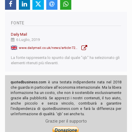
FONTE
Daily Mail
6 Luglio, 2019
www.dailymail.co.uk/news/article-7220335/Britains-man-says-Trump-inept-Cables-ambassador-say-dysfunctional.html
La fonte rappresenta lo spunto dal quale "qb" ha selezionato gli
elementi ritenuti più rilevanti.
quotedbusiness.com
è una testata indipendente nata nel 2018
che guarda in particolare all'economia internazionale. Ma la libera
informazione ha un costo, che non è sostenibile esclusivamente
grazie alla pubblicità. Se apprezzi i nostri contenuti, il tuo aiuto,
anche piccolo e senza vincolo, contribuirà a garantire
l'indipendenza di quotedbusiness.com e farà la differenza per
un'informazione di qualità. 'qb' sei anche tu.
Grazie per il supporto