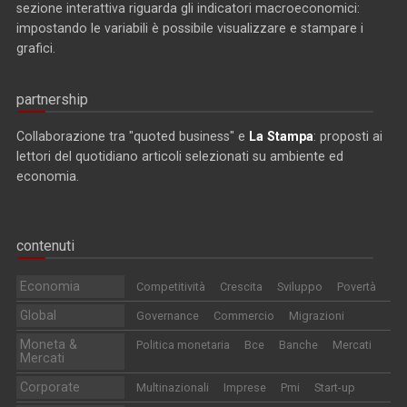
sezione interattiva riguarda gli indicatori macroeconomici:
impostando le variabili è possibile visualizzare e stampare i
grafici.
partnership
Collaborazione tra "quoted business" e
La Stampa
: proposti ai
lettori del quotidiano articoli selezionati su ambiente ed
economia.
contenuti
Economia
Competitività
Crescita
Sviluppo
Povertà
Global
Governance
Commercio
Migrazioni
Moneta &
Politica monetaria
Bce
Banche
Mercati
Mercati
Corporate
Multinazionali
Imprese
Pmi
Start-up