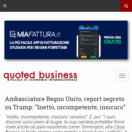
Ambasciatore Regno Unito, report segreto
su Trump: "Inetto, incompetente, insicuro"
"Inetto, incompetente, insicuro, vanesio”. E, poi: “I suoi
discorsi sono pieni di bugie, la sua carriera potrebbe finire
male anche se pare resistente come Terminator, alla Casa
Bianca le faide interne sono pronte a tirare fuori i coltelli". Il