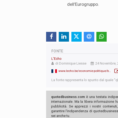
dell’Eurogruppo.
FONTE
L'Echo
di Dominique Liesse
24 Novembre, 
www.lecho.be/economie-politique/belgique-federal/Et-si-le-futur-chef-de-l-Eurogroupe-etait-Johan-Van-Overtveldt/9956461?ckc=1&ts=1511857028
La fonte rappresenta lo spunto dal quale "qb"
quotedbusiness.com
è una testata indipe
internazionale. Ma la libera informazione 
pubblicità. Se apprezzi i nostri contenuti
garantire l'indipendenza di quotedbusiness.
sei anche tu.