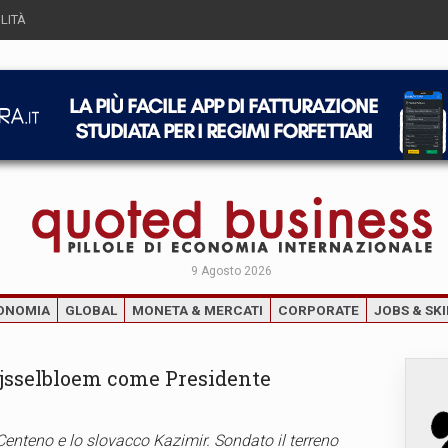
LITÀ
9 Agosto 2026
ONOMIA
GLOBAL
MONETA & MERCATI
CORPORATE
JOBS & SKI
Dijsselbloem come Presidente
 Centeno e lo slovacco Kazimir. Sondato il terreno