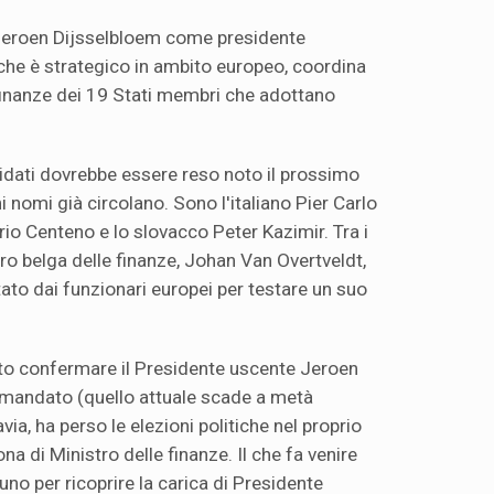
 Jeroen Dijsselbloem come presidente
 che è strategico in ambito europeo, coordina
e finanze dei 19 Stati membri che adottano
didati dovrebbe essere reso noto il prossimo
 nomi già circolano. Sono l'italiano Pier Carlo
io Centeno e lo slovacco Peter Kazimir. Tra i
stro belga delle finanze, Johan Van Overtveldt,
ato dai funzionari europei per testare un suo
ito confermare il Presidente uscente Jeroen
 mandato (quello attuale scade a metà
via, ha perso le elezioni politiche nel proprio
na di Ministro delle finanze. Il che fa venire
no per ricoprire la carica di Presidente