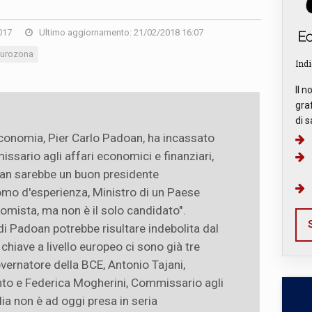
017
Ultimo aggiornamento: 21/02/2018 16:07
urozona
Indi
Il n
graf
di s
l'economia, Pier Carlo Padoan, ha incassato
sario agli affari economici e finanziari,
an sarebbe un buon presidente
omo d'esperienza, Ministro di un Paese
omista, ma non è il solo candidato".
S
 di Padoan potrebbe risultare indebolita dal
 chiave a livello europeo ci sono già tre
overnatore della BCE, Antonio Tajani,
to e Federica Mogherini, Commissario agli
alia non è ad oggi presa in seria