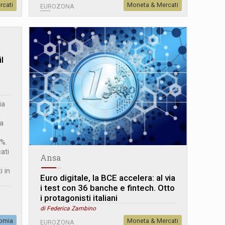
rcati
Moneta & Mercati
EUROZONA
l
ia
a
 a
3%.
cati
Ansa
i in
Euro digitale, la BCE accelera: al via
i test con 36 banche e fintech. Otto
i protagonisti italiani
di Federica Zambino
omia
Moneta & Mercati
EUROZONA