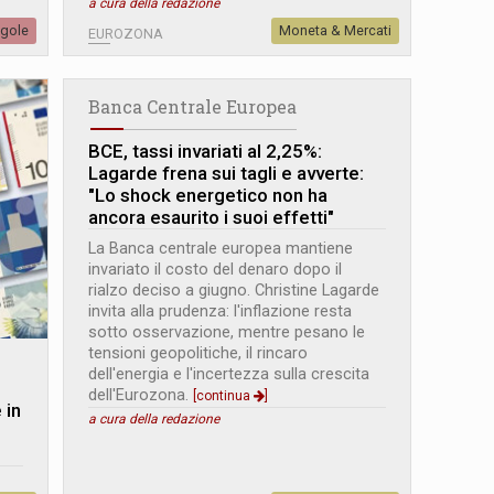
a cura della redazione
egole
Moneta & Mercati
EUROZONA
Banca Centrale Europea
BCE, tassi invariati al 2,25%:
Lagarde frena sui tagli e avverte:
"Lo shock energetico non ha
ancora esaurito i suoi effetti"
La Banca centrale europea mantiene
invariato il costo del denaro dopo il
rialzo deciso a giugno. Christine Lagarde
invita alla prudenza: l'inflazione resta
sotto osservazione, mentre pesano le
tensioni geopolitiche, il rincaro
dell'energia e l'incertezza sulla crescita
dell'Eurozona.
[continua
]
 in
a cura della redazione