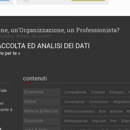
one, un'Organizzazione, un Professionista?
Pubblico, Privato, No-profit?
ACCOLTA ED ANALISI DEI DATI
e per te »
contenuti
iale
Economia
Competitività
Crescita
Sviluppo
Global
Governance
Commercio
Migrazion
ri
utente è
Moneta & Mercati
Politica monetaria
Bce
Banche
M
Corporate
Multinazionali
Imprese
Pmi
Start
r