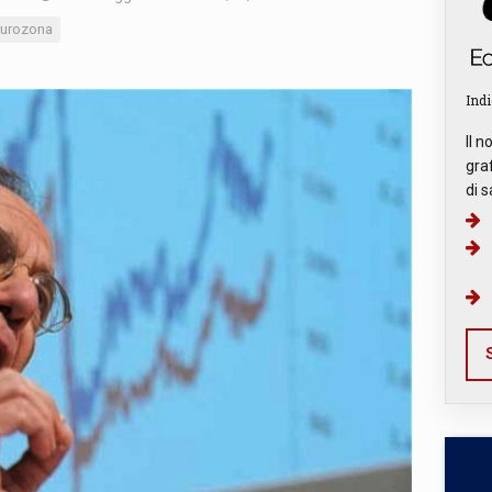
urozona
Indi
Il n
graf
di s
S