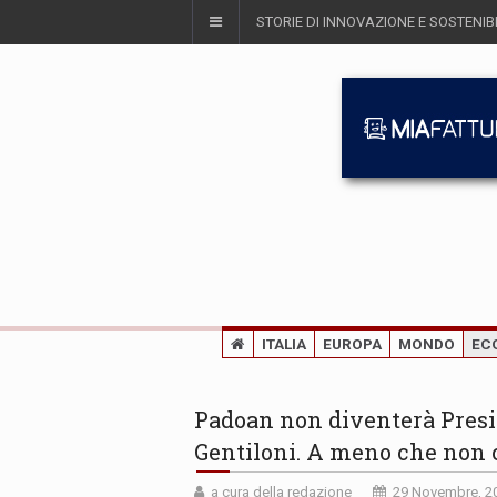
STORIE DI INNOVAZIONE E SOSTENIBI
ITALIA
EUROPA
MONDO
EC
Padoan non diventerà Presid
Gentiloni. A meno che non c
a cura della redazione
29 Novembre, 2