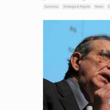
Eurozona
Strategie & Regole
News
E