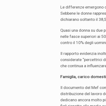
Le differenze emergono co
Sebbene le donne rappresen
dichiarano soltanto il 38
Quasi una donna su due p
nelle fasce superiori ai 5
contro il 10% degli uomini
Il rapporto evidenzia ino
considerate “percettrici d
che continua a influenzare
Famiglia, carico domestic
Il documento del Mef conf
distribuzione del lavoro d
dedicano ancora molto più
figli rispetto alla media e