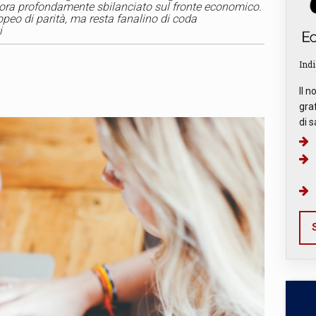
ra profondamente sbilanciato sul fronte economico.
ropeo di parità, ma resta fanalino di coda
i
Indi
Il n
graf
di s
S