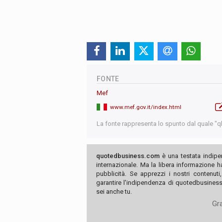
FONTE
Mef
www.mef.gov.it/index.html
La fonte rappresenta lo spunto dal quale "qb"
quotedbusiness.com
è una testata indipe
internazionale. Ma la libera informazione 
pubblicità. Se apprezzi i nostri contenuti
garantire l'indipendenza di quotedbusiness.
sei anche tu.
Gra