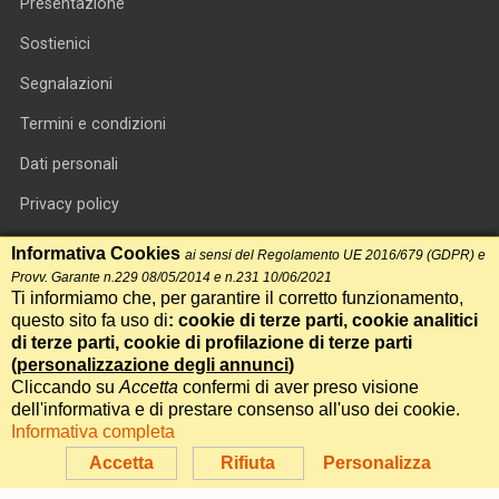
Presentazione
Sostienici
Segnalazioni
Termini e condizioni
Dati personali
Privacy policy
Informativa cookie
Informativa Cookies
ai sensi del Regolamento UE 2016/679 (GDPR) e
Provv. Garante n.229 08/05/2014 e n.231 10/06/2021
RSS feed
Ti informiamo che, per garantire il corretto funzionamento,
questo sito fa uso di
: cookie di terze parti, cookie analitici
RSS Top News
di terze parti, cookie di profilazione di terze parti
(
personalizzazione degli annunci
)
Contatti
Cliccando su
Accetta
confermi di aver preso visione
dell'informativa e di prestare consenso all'uso dei cookie.
Informativa completa
International Communication S.r.l. • P.IVA 14478081004 • Testata
giornalistica n.191, reg. Tribunale di Roma del 14/12/2017
Accetta
Rifiuta
Personalizza
Powered by
Itala