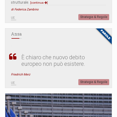
strutturale.
[continua
]
di Federica Zambino
Strategie & Regole
UE
Ansa
È chiaro che nuovo debito
europeo non può esistere.
Friedrich Merz
Strategie & Regole
UE