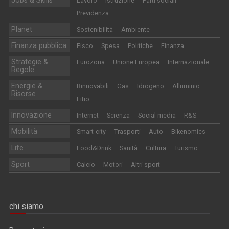
Jobs & Skills
Lavoro
Istruzione
Parti sociali
Previdenza
Planet
Sostenibilità
Ambiente
Finanza pubblica
Fisco
Spesa
Politiche
Finanza
Strategie &
Eurozona
Unione Europea
Internazionale
Regole
Energie &
Rinnovabili
Gas
Idrogeno
Alluminio
Risorse
Litio
Innovazione
Internet
Scienza
Social media
R&S
Mobilità
Smart-city
Trasporti
Auto
Bikenomics
Life
Food&Drink
Sanità
Cultura
Turismo
Sport
Calcio
Motori
Altri sport
chi siamo