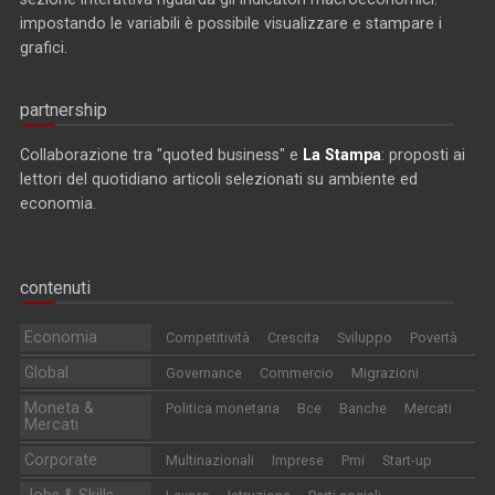
impostando le variabili è possibile visualizzare e stampare i
grafici.
partnership
Collaborazione tra "quoted business" e
La Stampa
: proposti ai
lettori del quotidiano articoli selezionati su ambiente ed
economia.
contenuti
Economia
Competitività
Crescita
Sviluppo
Povertà
Global
Governance
Commercio
Migrazioni
Moneta &
Politica monetaria
Bce
Banche
Mercati
Mercati
Corporate
Multinazionali
Imprese
Pmi
Start-up