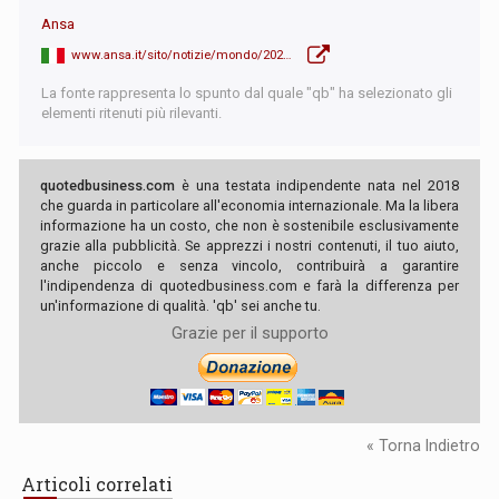
Ansa
www.ansa.it/sito/notizie/mondo/2026/05/12/meta-deve-pagare-gli-editori-la-corte-ue-da-ragione-allitalia_dd4ab9af-f947-4975-8c4b-829cd77bea87.html
La fonte rappresenta lo spunto dal quale "qb" ha selezionato gli
elementi ritenuti più rilevanti.
quotedbusiness.com
è una testata indipendente nata nel 2018
che guarda in particolare all'economia internazionale. Ma la libera
informazione ha un costo, che non è sostenibile esclusivamente
grazie alla pubblicità. Se apprezzi i nostri contenuti, il tuo aiuto,
anche piccolo e senza vincolo, contribuirà a garantire
l'indipendenza di quotedbusiness.com e farà la differenza per
un'informazione di qualità. 'qb' sei anche tu.
Grazie per il supporto
« Torna Indietro
Articoli correlati