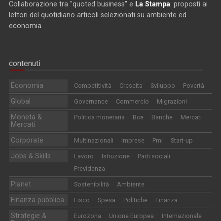
Collaborazione tra "quoted business" e
La Stampa
: proposti ai
lettori del quotidiano articoli selezionati su ambiente ed
economia.
contenuti
Economia
Competitività
Crescita
Sviluppo
Povertà
Global
Governance
Commercio
Migrazioni
Moneta &
Politica monetaria
Bce
Banche
Mercati
Mercati
Corporate
Multinazionali
Imprese
Pmi
Start-up
Jobs & Skills
Lavoro
Istruzione
Parti sociali
Previdenza
Planet
Sostenibilità
Ambiente
Finanza pubblica
Fisco
Spesa
Politiche
Finanza
Strategie &
Eurozona
Unione Europea
Internazionale