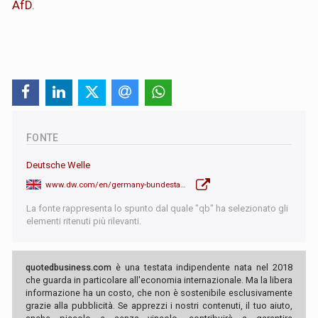
AfD
.
FONTE
Deutsche Welle
www.dw.com/en/germany-bundestag-supports-stricter-migration-policies/live-71441622
La fonte rappresenta lo spunto dal quale "qb" ha selezionato gli
elementi ritenuti più rilevanti.
quotedbusiness.com
è una testata indipendente nata nel 2018
che guarda in particolare all'economia internazionale. Ma la libera
informazione ha un costo, che non è sostenibile esclusivamente
grazie alla pubblicità. Se apprezzi i nostri contenuti, il tuo aiuto,