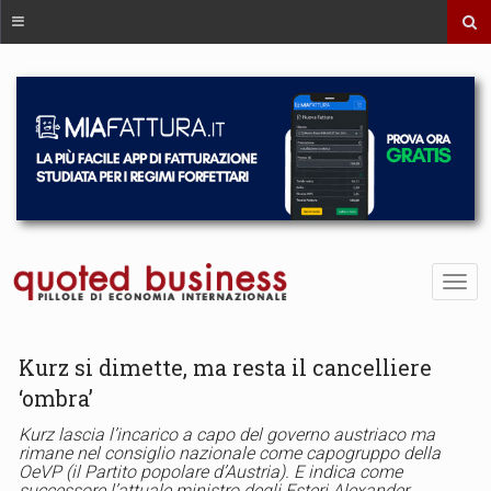
Kurz si dimette, ma resta il cancelliere
‘ombra’
Kurz lascia l’incarico a capo del governo austriaco ma
rimane nel consiglio nazionale come capogruppo della
OeVP (il Partito popolare d’Austria). E indica come
successore l’attuale ministro degli Esteri Alexander