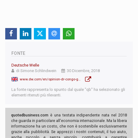
FONTE
Deutsche Welle
di Simone Schlindwein
30 Dicembre, 2018
www.dw.com/en/opinion-dr-congo-goes-to-the-polls-but-kabila-intends-to-stay-on/a-46899468
La fonte rappresenta lo spunto dal quale "qb" ha selezionato gli
elementi ritenuti più rilevanti.
quotedbusiness.com
è una testata indipendente nata nel 2018
che guarda in particolare all'economia internazionale. Ma la libera
informazione ha un costo, che non è sostenibile esclusivamente
grazie alla pubblicità. Se apprezzi i nostri contenuti, il tuo aiuto,
anche piccolo e senza vincolo, contribuirà a garantire