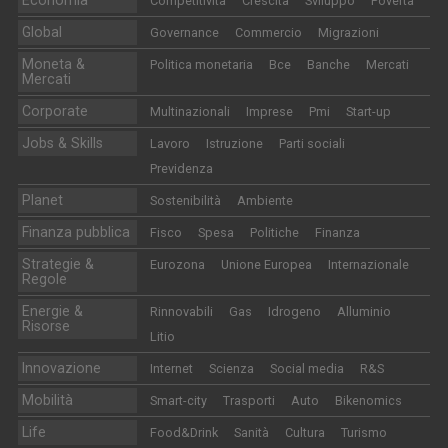
Competitività
Crescita
Sviluppo
Povertà
Global
Governance
Commercio
Migrazioni
Moneta &
Politica monetaria
Bce
Banche
Mercati
Mercati
Corporate
Multinazionali
Imprese
Pmi
Start-up
Jobs & Skills
Lavoro
Istruzione
Parti sociali
Previdenza
Planet
Sostenibilità
Ambiente
Finanza pubblica
Fisco
Spesa
Politiche
Finanza
Strategie &
Eurozona
Unione Europea
Internazionale
Regole
Energie &
Rinnovabili
Gas
Idrogeno
Alluminio
Risorse
Litio
Innovazione
Internet
Scienza
Social media
R&S
Mobilità
Smart-city
Trasporti
Auto
Bikenomics
Life
Food&Drink
Sanità
Cultura
Turismo