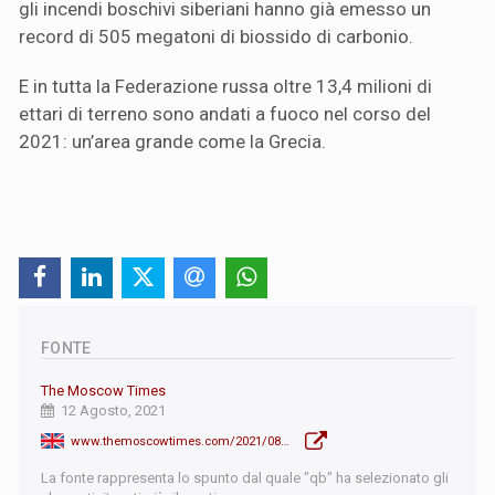
gli incendi boschivi siberiani hanno già emesso un
record di 505 megatoni di biossido di carbonio.
E in tutta la Federazione russa oltre 13,4 milioni di
ettari di terreno sono andati a fuoco nel corso del
2021: un’area grande come la Grecia.
FONTE
The Moscow Times
12 Agosto, 2021
www.themoscowtimes.com/2021/08/12/siberian-wildfire-could-become-biggest-in-recorded-history-greenpeace-a74762
La fonte rappresenta lo spunto dal quale "qb" ha selezionato gli