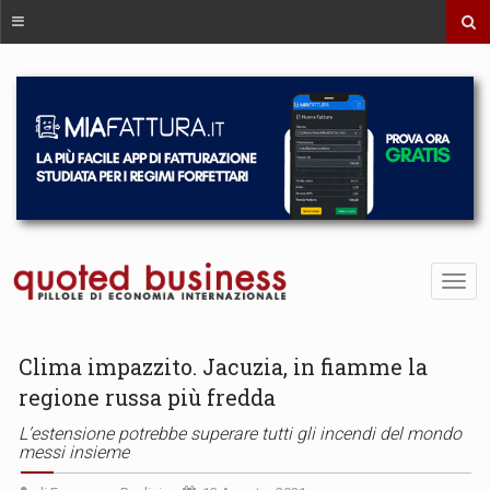
Clima impazzito. Jacuzia, in fiamme la
regione russa più fredda
L’estensione potrebbe superare tutti gli incendi del mondo
messi insieme