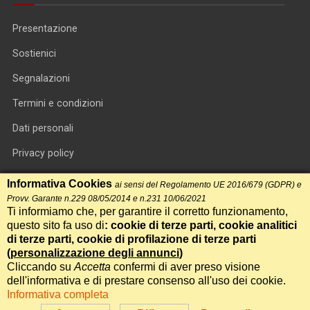
Presentazione
Sostienici
Segnalazioni
Termini e condizioni
Dati personali
Privacy policy
Informativa cookie
Informativa Cookies
ai sensi del Regolamento UE 2016/679 (GDPR) e
Provv. Garante n.229 08/05/2014 e n.231 10/06/2021
RSS feed
Ti informiamo che, per garantire il corretto funzionamento,
questo sito fa uso di
: cookie di terze parti, cookie analitici
RSS Top News
di terze parti, cookie di profilazione di terze parti
Contatti
(
personalizzazione degli annunci
)
Cliccando su
Accetta
confermi di aver preso visione
dell'informativa e di prestare consenso all'uso dei cookie.
International Communication S.r.l. • P.IVA 14478081004 • Testata
Informativa completa
giornalistica n.191, reg. Tribunale di Roma del 14/12/2017