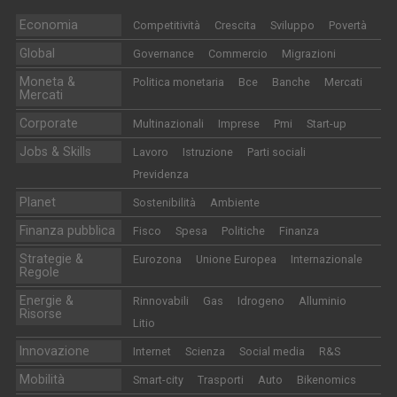
Economia
Competitività
Crescita
Sviluppo
Povertà
Global
Governance
Commercio
Migrazioni
Moneta &
Politica monetaria
Bce
Banche
Mercati
Mercati
Corporate
Multinazionali
Imprese
Pmi
Start-up
Jobs & Skills
Lavoro
Istruzione
Parti sociali
Previdenza
Planet
Sostenibilità
Ambiente
Finanza pubblica
Fisco
Spesa
Politiche
Finanza
Strategie &
Eurozona
Unione Europea
Internazionale
Regole
Energie &
Rinnovabili
Gas
Idrogeno
Alluminio
Risorse
Litio
Innovazione
Internet
Scienza
Social media
R&S
Mobilità
Smart-city
Trasporti
Auto
Bikenomics