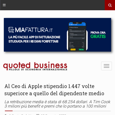
Al Ceo di Apple stipendio 1.447 volte
superiore a quello del dipendente medio
La retribuzione media è stata di 68.254 dollari. A Tim Cook
3 milioni più benefit e premi che lo portano a 100 milioni