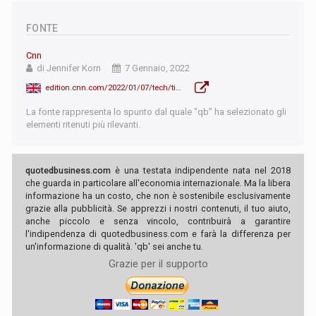
FONTE
Cnn
di Jennifer Korn
7 Gennaio, 2022
edition.cnn.com/2022/01/07/tech/tim-cook-compensation-2021/index.html
La fonte rappresenta lo spunto dal quale "qb" ha selezionato gli
elementi ritenuti più rilevanti.
quotedbusiness.com
è una testata indipendente nata nel 2018
che guarda in particolare all'economia internazionale. Ma la libera
informazione ha un costo, che non è sostenibile esclusivamente
grazie alla pubblicità. Se apprezzi i nostri contenuti, il tuo aiuto,
anche piccolo e senza vincolo, contribuirà a garantire
l'indipendenza di quotedbusiness.com e farà la differenza per
un'informazione di qualità. 'qb' sei anche tu.
Grazie per il supporto