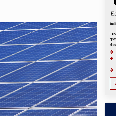
Indi
Il n
graf
di s
S