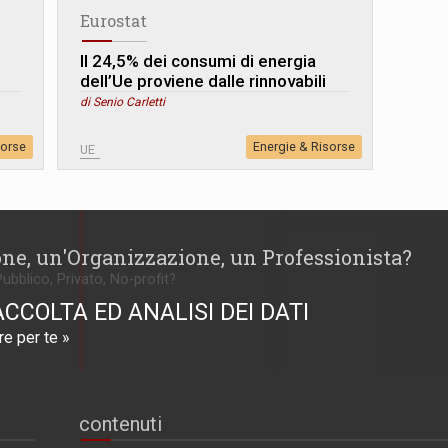
Eurostat
Il 24,5% dei consumi di energia
dell’Ue proviene dalle rinnovabili
di Senio Carletti
sorse
Energie & Risorse
UE
one, un'Organizzazione, un Professionista?
Pubblico, Privato, No-profit?
ACCOLTA ED ANALISI DEI DATI
e per te »
contenuti