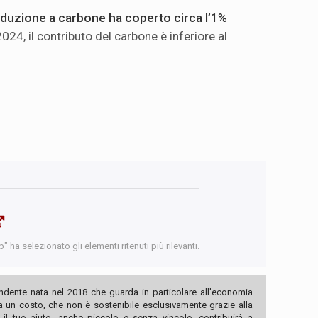
oduzione a carbone ha coperto circa l’1%
 2024, il contributo del carbone è inferiore al
 ha selezionato gli elementi ritenuti più rilevanti.
ndente nata nel 2018 che guarda in particolare all'economia
ha un costo, che non è sostenibile esclusivamente grazie alla
, il tuo aiuto, anche piccolo e senza vincolo, contribuirà a