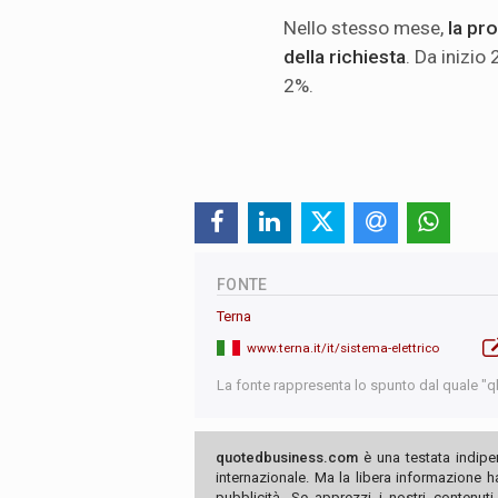
Nello stesso mese,
la pr
della richiesta
. Da inizio
2%.
FONTE
Terna
www.terna.it/it/sistema-elettrico
La fonte rappresenta lo spunto dal quale "qb"
quotedbusiness.com
è una testata indipe
internazionale. Ma la libera informazione 
pubblicità. Se apprezzi i nostri contenuti