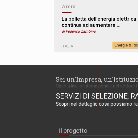
Arera
La bolletta dell’energia elettrica
continua ad aumentare …
di Federica Zambino
Energie & Ri
ITALIA
Sei un'Impresa, un'Istituzi
Operi a livello internazionale nel settore 
SERVIZI DI SELEZIONE, R
Scopri nel dettaglio cosa possiamo far
il progetto