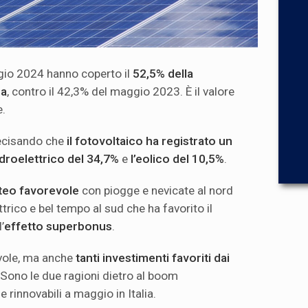
ggio 2024 hanno coperto il
52,5% della
na
, contro il 42,3% del maggio 2023. È il valore
e.
recisando che
il fotovoltaico ha registrato un
’idroelettrico del 34,7%
e
l’eolico del 10,5%
.
eo favorevole
con piogge e nevicate al nord
ttrico e bel tempo al sud che ha favorito il
’
effetto superbonus
.
vole, ma anche
tanti investimenti favoriti dai
 Sono le due ragioni dietro al boom
 rinnovabili a maggio in Italia.