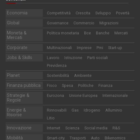
Economia
Competitività
Crescita
Sviluppo
Povertà
Global
Governance
Commercio
Migrazioni
Moneta &
Politica monetaria
Bce
Banche
Mercati
Mercati
Corporate
Multinazionali
Imprese
Pmi
Start-up
Jobs & Skills
Lavoro
Istruzione
Parti sociali
Previdenza
Planet
Sostenibilità
Ambiente
Finanza pubblica
Fisco
Spesa
Politiche
Finanza
Strategie &
Eurozona
Unione Europea
Internazionale
Regole
Energie &
Rinnovabili
Gas
Idrogeno
Alluminio
Risorse
Litio
Innovazione
Internet
Scienza
Social media
R&S
Mobilità
Smart-city
Trasporti
Auto
Bikenomics