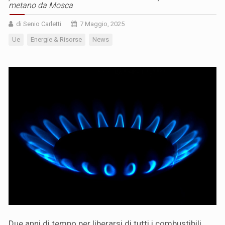
metano da Mosca
di Senio Carletti
7 Maggio, 2025
Ue
Energie & Risorse
News
Due anni di tempo per liberarsi di tutti i combustibili