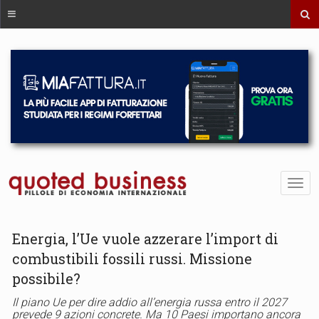
Energia, l’Ue vuole azzerare l’import di
combustibili fossili russi. Missione
possibile?
Il piano Ue per dire addio all’energia russa entro il 2027
prevede 9 azioni concrete. Ma 10 Paesi importano ancora