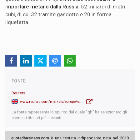
importare metano dalla Russia
: 52 miliardi di metri
cubi, di cui 32 tramite gasdotto e 20 in forma
liquefatta.
FONTE
Reuters
www.reuters.com/markets/europe/eu-propose-ban-russian-gas-imports-by-end-2027-sources-say-2025-05-06/
La fonte rappresenta lo spunto dal quale "qb" ha selezionato gli
elementi ritenuti più rilevanti.
quotedbusiness.com
è una testata indipendente nata nel 2018