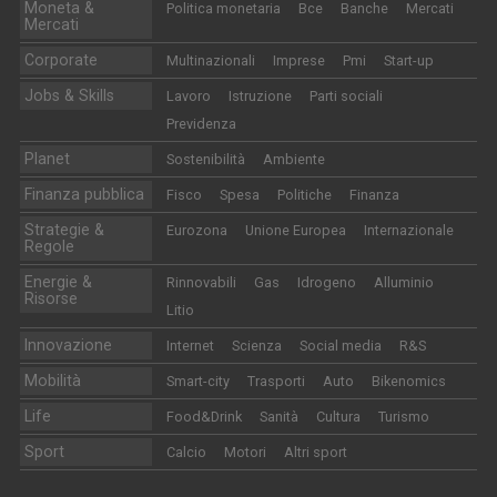
Moneta &
Politica monetaria
Bce
Banche
Mercati
Mercati
Corporate
Multinazionali
Imprese
Pmi
Start-up
Jobs & Skills
Lavoro
Istruzione
Parti sociali
Previdenza
Planet
Sostenibilità
Ambiente
Finanza pubblica
Fisco
Spesa
Politiche
Finanza
Strategie &
Eurozona
Unione Europea
Internazionale
Regole
Energie &
Rinnovabili
Gas
Idrogeno
Alluminio
Risorse
Litio
Innovazione
Internet
Scienza
Social media
R&S
Mobilità
Smart-city
Trasporti
Auto
Bikenomics
Life
Food&Drink
Sanità
Cultura
Turismo
Sport
Calcio
Motori
Altri sport