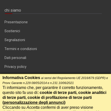
chi siamo
Presentazione
Sostienici
Segnalazioni
Termini e condizioni
Dati personali
Privacy policy
Informativa cookie
Informativa Cookies
ai sensi del Regolamento UE 2016/679 (GDPR) e
Provv. Garante n.229 08/05/2014 e n.231 10/06/2021
RSS feed
Ti informiamo che, per garantire il corretto funzionamento,
questo sito fa uso di
: cookie di terze parti, cookie analitici
RSS Top News
di terze parti, cookie di profilazione di terze parti
Contatti
(
personalizzazione degli annunci
)
Cliccando su
Accetta
confermi di aver preso visione