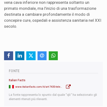
vena cava inferiore non rappresenta soltanto un
primato mondiale, ma l'inizio di una trasformazione
destinata a cambiare profondamente il modo di
concepire cure, ospedali e assistenza sanitaria nel XXI
secolo.
FONTE
Italian Facts
www.italianfacts.com/it/art-7435-telechirurgia-da-record-medico-a-roma-paziente-a-pechino
La fonte rappresenta lo spunto dal quale "qb" ha selezionato gli
elementi ritenuti più rilevanti.