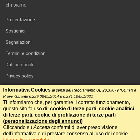
chi siamo
Presentazione
Sostienici
Segnalazioni
Termini e condizioni
Dati personali
Privacy policy
Informativa cookie
Informativa Cookies
ai sensi del Regolamento UE 2016/679 (GDPR) e
Provv. Garante n.229 08/05/2014 e n.231 10/06/2021
RSS feed
Ti informiamo che, per garantire il corretto funzionamento,
questo sito fa uso di
: cookie di terze parti, cookie analitici
RSS Top News
di terze parti, cookie di profilazione di terze parti
(
personalizzazione degli annunci
)
Contatti
Cliccando su
Accetta
confermi di aver preso visione
dell'informativa e di prestare consenso all'uso dei cookie.
Informativa completa
International Communication S.r.l. • P.IVA 14478081004 • Testata