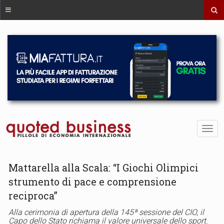
Mattarella alla Scala: “I Giochi Olimpici
strumento di pace e comprensione
reciproca”
Alla cerimonia di apertura della 145ª sessione del CIO, il
Capo dello Stato richiama il valore universale dello sport.