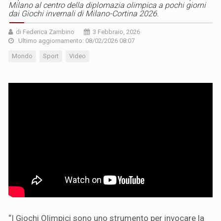
Milano al centro della diplomazia olimpica a pochi giorni
dai Giochi invernali di Milano-Cortina 2026.
di Federica Zambino
3 Febbraio, 2026
Ultimo aggiornamento: 08/02/2026 08:07
Mondo
Sport
Video
“I Giochi Olimpici sono uno strumento per invocare la