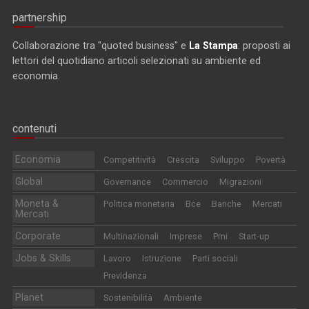
partnership
Collaborazione tra "quoted business" e
La Stampa
: proposti ai
lettori del quotidiano articoli selezionati su ambiente ed
economia.
contenuti
Economia
Competitività
Crescita
Sviluppo
Povertà
Global
Governance
Commercio
Migrazioni
Moneta &
Politica monetaria
Bce
Banche
Mercati
Mercati
Corporate
Multinazionali
Imprese
Pmi
Start-up
Jobs & Skills
Lavoro
Istruzione
Parti sociali
Previdenza
Planet
Sostenibilità
Ambiente