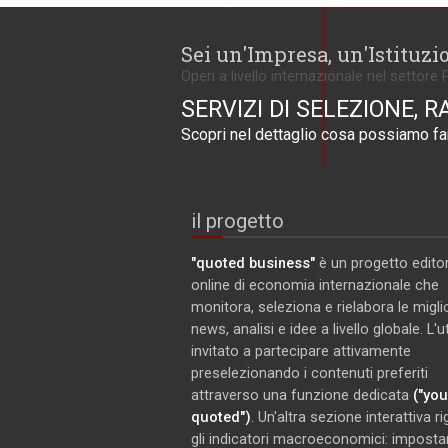
Sei un'Impresa, un'Istituzi
Operi a livello internazionale nel settore 
SERVIZI DI SELEZIONE, R
Scopri nel dettaglio cosa possiamo far
il progetto
"quoted business"
è un progetto editor
online di economia internazionale che
monitora, seleziona e rielabora le miglio
news, analisi e idee a livello globale. L'
invitato a partecipare attivamente
preselezionando i contenuti preferiti
attraverso una funzione dedicata
("you
quoted")
. Un'altra sezione interattiva r
gli indicatori macroeconomici: imposta