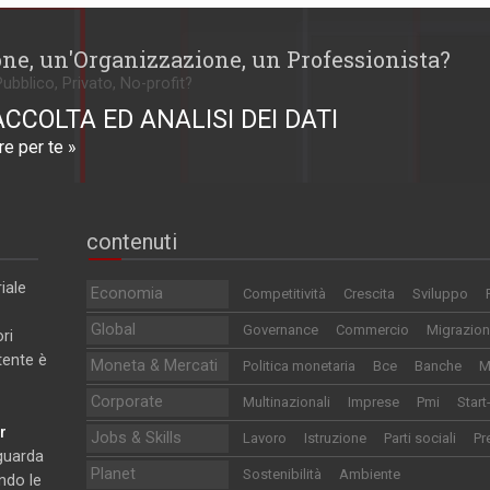
one, un'Organizzazione, un Professionista?
Pubblico, Privato, No-profit?
ACCOLTA ED ANALISI DEI DATI
e per te »
contenuti
iale
Economia
Competitività
Crescita
Sviluppo
Global
Governance
Commercio
Migrazion
ri
utente è
Moneta & Mercati
Politica monetaria
Bce
Banche
M
Corporate
Multinazionali
Imprese
Pmi
Start
r
Jobs & Skills
Lavoro
Istruzione
Parti sociali
Pr
iguarda
Planet
Sostenibilità
Ambiente
ndo le