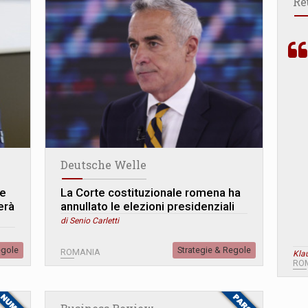
Re
Deutsche Welle
Ue
La Corte costituzionale romena ha
erà
annullato le elezioni presidenziali
di Senio Carletti
egole
Strategie & Regole
ROMANIA
Kla
RO