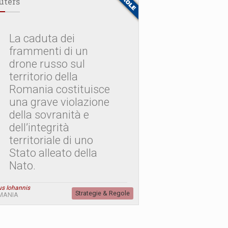
uters
La caduta dei
frammenti di un
drone russo sul
territorio della
Romania costituisce
una grave violazione
della sovranità e
dell’integrità
territoriale di uno
Stato alleato della
Nato.
us Iohannis
Strategie & Regole
MANIA