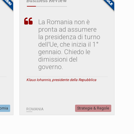
Business Review
La Romania non è
pronta ad assumere
la presidenza di turno
dell'Ue, che inizia il 1°
gennaio. Chiedo le
dimissioni del
governo.
Klaus Iohannis, presidente della Repubblica
omia
Strategie & Regole
ROMANIA