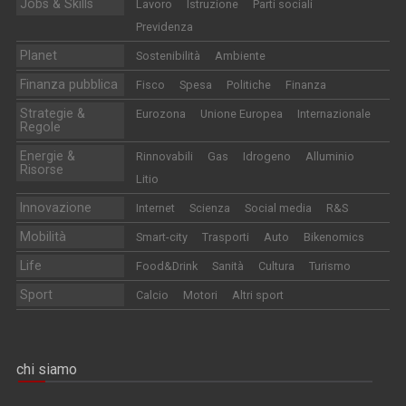
Jobs & Skills
Lavoro
Istruzione
Parti sociali
Previdenza
Planet
Sostenibilità
Ambiente
Finanza pubblica
Fisco
Spesa
Politiche
Finanza
Strategie &
Eurozona
Unione Europea
Internazionale
Regole
Energie &
Rinnovabili
Gas
Idrogeno
Alluminio
Risorse
Litio
Innovazione
Internet
Scienza
Social media
R&S
Mobilità
Smart-city
Trasporti
Auto
Bikenomics
Life
Food&Drink
Sanità
Cultura
Turismo
Sport
Calcio
Motori
Altri sport
chi siamo