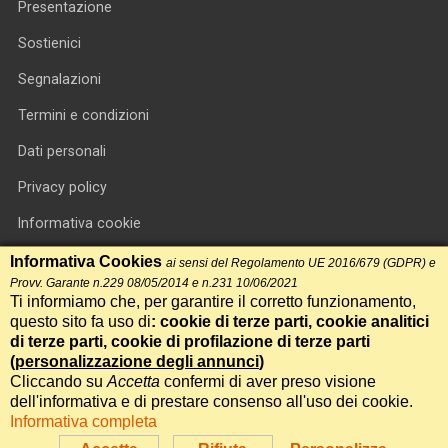
Presentazione
Sostienici
Segnalazioni
Termini e condizioni
Dati personali
Privacy policy
Informativa cookie
RSS feed
Informativa Cookies
ai sensi del Regolamento UE 2016/679 (GDPR) e
Provv. Garante n.229 08/05/2014 e n.231 10/06/2021
RSS Top News
Ti informiamo che, per garantire il corretto funzionamento,
questo sito fa uso di
: cookie di terze parti, cookie analitici
Contatti
di terze parti, cookie di profilazione di terze parti
(
personalizzazione degli annunci
)
Cliccando su
Accetta
confermi di aver preso visione
International Communication S.r.l. • P.IVA 14478081004 • Testata
dell'informativa e di prestare consenso all'uso dei cookie.
giornalistica n.191, reg. Tribunale di Roma del 14/12/2017
Informativa completa
Powered by
Itala