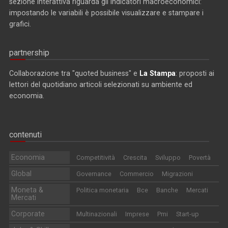
sezione interattiva riguarda gli indicatori macroeconomici:
impostando le variabili è possibile visualizzare e stampare i
grafici.
partnership
Collaborazione tra "quoted business" e
La Stampa
: proposti ai
lettori del quotidiano articoli selezionati su ambiente ed
economia.
contenuti
Economia
Competitività
Crescita
Sviluppo
Povertà
Global
Governance
Commercio
Migrazioni
Moneta &
Politica monetaria
Bce
Banche
Mercati
Mercati
Corporate
Multinazionali
Imprese
Pmi
Start-up