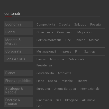
contenuti
Economia
Competitività
Crescita
Sviluppo
Povertà
Global
Governance
Commercio
Migrazioni
Moneta &
Politica monetaria
Bce
Banche
Mercati
Mercati
Corporate
Multinazionali
Imprese
Pmi
Start-up
Jobs & Skills
Lavoro
Istruzione
Parti sociali
Previdenza
Planet
Sostenibilità
Ambiente
Finanza pubblica
Fisco
Spesa
Politiche
Finanza
Strategie &
Eurozona
Unione Europea
Internazionale
Regole
Energie &
Rinnovabili
Gas
Idrogeno
Alluminio
Risorse
Litio