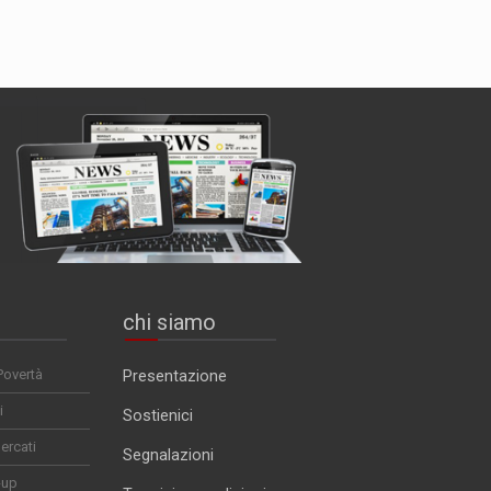
chi siamo
Povertà
Presentazione
i
Sostienici
ercati
Segnalazioni
-up