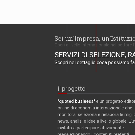
Sei un'Impresa, un'Istituzi
Operi a livello internazionale nel settore 
SERVIZI DI SELEZIONE, R
Scopri nel dettaglio cosa possiamo far
il progetto
"quoted business"
è un progetto editor
online di economia internazionale che
monitora, seleziona e rielabora le miglio
news, analisi e idee a livello globale. L'
invitato a partecipare attivamente
preselezionando i contenuti preferiti