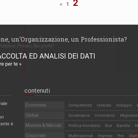
2
«
1
one, un'Organizzazione, un Professionista?
Pubblico, Privato, No-profit?
ACCOLTA ED ANALISI DEI DATI
e per te »
contenuti
iale
Economia
Competitività
Crescita
Sviluppo
Global
Governance
Commercio
Migrazion
ri
utente è
Moneta & Mercati
Politica monetaria
Bce
Banche
M
Corporate
Multinazionali
Imprese
Pmi
Start