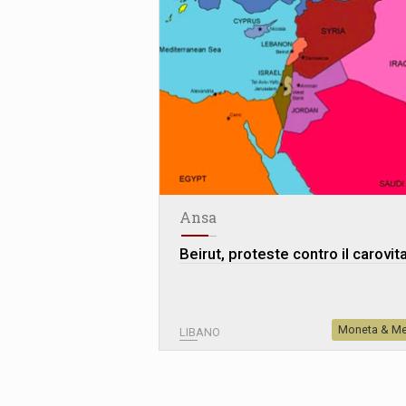
Ansa
Beirut, proteste contro il carovit
Moneta & Me
LIBANO