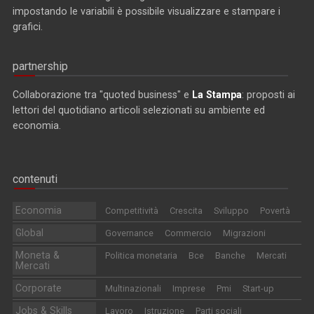
impostando le variabili è possibile visualizzare e stampare i
grafici.
partnership
Collaborazione tra "quoted business" e
La Stampa
: proposti ai
lettori del quotidiano articoli selezionati su ambiente ed
economia.
contenuti
Economia
Competitività
Crescita
Sviluppo
Povertà
Global
Governance
Commercio
Migrazioni
Moneta &
Politica monetaria
Bce
Banche
Mercati
Mercati
Corporate
Multinazionali
Imprese
Pmi
Start-up
Jobs & Skills
Lavoro
Istruzione
Parti sociali