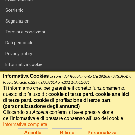
Sostienici
Segnalazioni
Termini e condizioni
Dati personali
Privacy policy
Informativa cookie
RSS feed
Informativa Cookies
ai sensi del Regolamento UE 2016/679 (GDPR) e
Provv. Garante n.229 08/05/2014 e n.231 10/06/2021
RSS Top News
Ti informiamo che, per garantire il corretto funzionamento,
questo sito fa uso di
: cookie di terze parti, cookie analitici
Contatti
di terze parti, cookie di profilazione di terze parti
(
personalizzazione degli annunci
)
Cliccando su
Accetta
confermi di aver preso visione
International Communication S.r.l. • P.IVA 14478081004 • Testata
dell'informativa e di prestare consenso all'uso dei cookie.
giornalistica n.191, reg. Tribunale di Roma del 14/12/2017
Informativa completa
Powered by
Itala
Accetta
Rifiuta
Personalizza