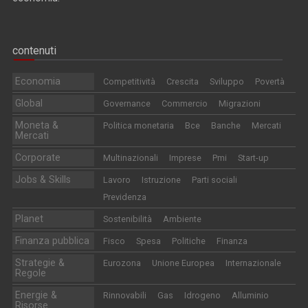
contenuti
Economia
Competitività
Crescita
Sviluppo
Povertà
Global
Governance
Commercio
Migrazioni
Moneta &
Politica monetaria
Bce
Banche
Mercati
Mercati
Corporate
Multinazionali
Imprese
Pmi
Start-up
Jobs & Skills
Lavoro
Istruzione
Parti sociali
Previdenza
Planet
Sostenibilità
Ambiente
Finanza pubblica
Fisco
Spesa
Politiche
Finanza
Strategie &
Eurozona
Unione Europea
Internazionale
Regole
Energie &
Rinnovabili
Gas
Idrogeno
Alluminio
Risorse