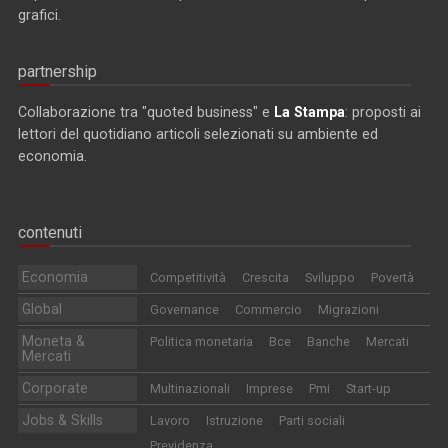
grafici.
partnership
Collaborazione tra "quoted business" e
La Stampa
: proposti ai
lettori del quotidiano articoli selezionati su ambiente ed
economia.
contenuti
Economia
Competitività
Crescita
Sviluppo
Povertà
Global
Governance
Commercio
Migrazioni
Moneta &
Politica monetaria
Bce
Banche
Mercati
Mercati
Corporate
Multinazionali
Imprese
Pmi
Start-up
Jobs & Skills
Lavoro
Istruzione
Parti sociali
Previdenza