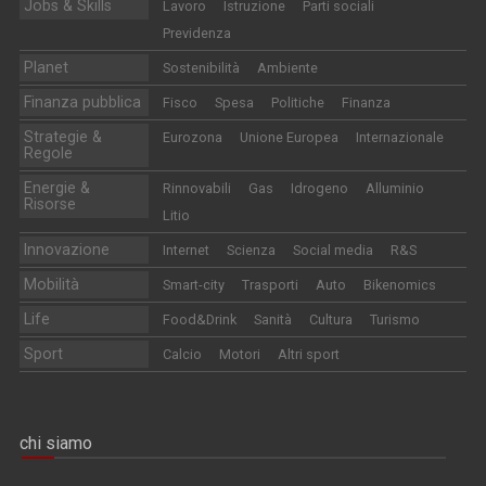
Jobs & Skills
Lavoro
Istruzione
Parti sociali
Previdenza
Planet
Sostenibilità
Ambiente
Finanza pubblica
Fisco
Spesa
Politiche
Finanza
Strategie &
Eurozona
Unione Europea
Internazionale
Regole
Energie &
Rinnovabili
Gas
Idrogeno
Alluminio
Risorse
Litio
Innovazione
Internet
Scienza
Social media
R&S
Mobilità
Smart-city
Trasporti
Auto
Bikenomics
Life
Food&Drink
Sanità
Cultura
Turismo
Sport
Calcio
Motori
Altri sport
chi siamo