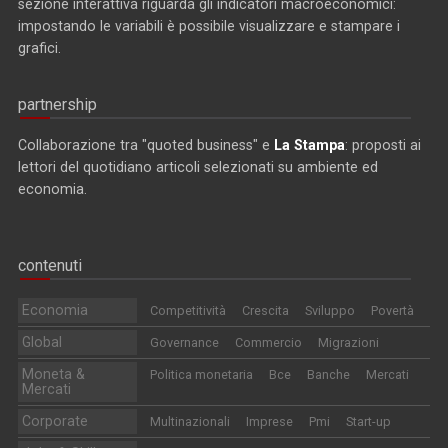
sezione interattiva riguarda gli indicatori macroeconomici:
impostando le variabili è possibile visualizzare e stampare i
grafici.
partnership
Collaborazione tra "quoted business" e
La Stampa
: proposti ai
lettori del quotidiano articoli selezionati su ambiente ed
economia.
contenuti
Economia
Competitività
Crescita
Sviluppo
Povertà
Global
Governance
Commercio
Migrazioni
Moneta &
Politica monetaria
Bce
Banche
Mercati
Mercati
Corporate
Multinazionali
Imprese
Pmi
Start-up