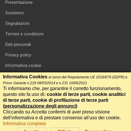
Presentazione
Sostienici
Segnalazioni
Termini e condizioni
Dati personali
Privacy policy
Informativa cookie
RSS feed
Informativa Cookies
ai sensi del Regolamento UE 2016/679 (GDPR) e
Provv. Garante n.229 08/05/2014 e n.231 10/06/2021
RSS Top News
Ti informiamo che, per garantire il corretto funzionamento,
questo sito fa uso di
: cookie di terze parti, cookie analitici
Contatti
di terze parti, cookie di profilazione di terze parti
(
personalizzazione degli annunci
)
Cliccando su
Accetta
confermi di aver preso visione
International Communication S.r.l. • P.IVA 14478081004 • Testata
dell'informativa e di prestare consenso all'uso dei cookie.
giornalistica n.191, reg. Tribunale di Roma del 14/12/2017
Informativa completa
Powered by
Itala