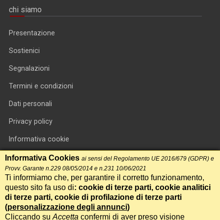
chi siamo
Presentazione
Sostienici
Segnalazioni
Termini e condizioni
Dati personali
Privacy policy
Informativa cookie
RSS feed
Informativa Cookies
ai sensi del Regolamento UE 2016/679 (GDPR) e
Provv. Garante n.229 08/05/2014 e n.231 10/06/2021
RSS Top News
Ti informiamo che, per garantire il corretto funzionamento,
questo sito fa uso di
: cookie di terze parti, cookie analitici
Contatti
di terze parti, cookie di profilazione di terze parti
(
personalizzazione degli annunci
)
Cliccando su
Accetta
confermi di aver preso visione