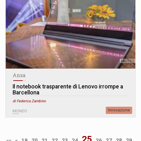
Ansa
Il notebook trasparente di Lenovo irrompe a
Barcellona
di Federica Zambino
Innovazione
MONDO
25
««
«
19
20
21
22
23
24
26
27
28
29